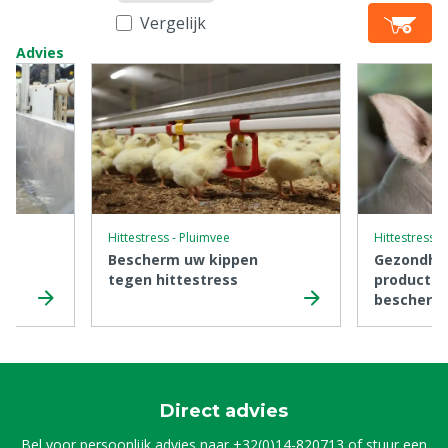
Vergelijk
Advies
Hittestress - Pluimvee
Hittestress -
s
Bescherm uw kippen
Gezondhe
ef
tegen hittestress
productivi
bescherme
hittestre
Direct advies
Bel voor persoonlijk advies naar
+32(0)14-820713
of stuur een