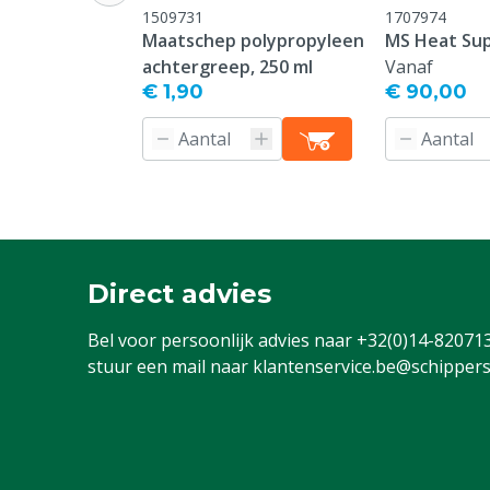
1509731
1707974
schildklierho
Maatschep polypropyleen
MS Heat Sup
werking van de
achtergreep, 250 ml
Vanaf
(retinol); dra
€ 1,90
€ 90,00
celdifferentiat
voor het beho
en functie van
(retinol); hee
het immuunsy
(cholicalcifero
invloed op h
Vitamine E (to
Direct advies
Vitamine E (to
(natuurlijk) 
Bel voor persoonlijk advies naar
+32(0)14-82071
lichaamscelle
stuur een mail naar
klantenservice.be@schippers
Specifieke diergroep
Zeug
Inhoud
25 kg