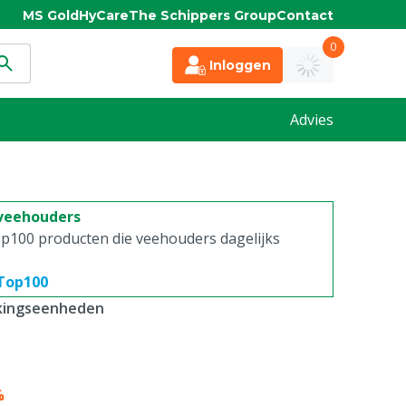
MS Gold
HyCare
The Schippers Group
Contact
0
Inloggen
Advies
 veehouders
p100 producten die veehouders dagelijks
 Top100
kkingseenheden
%