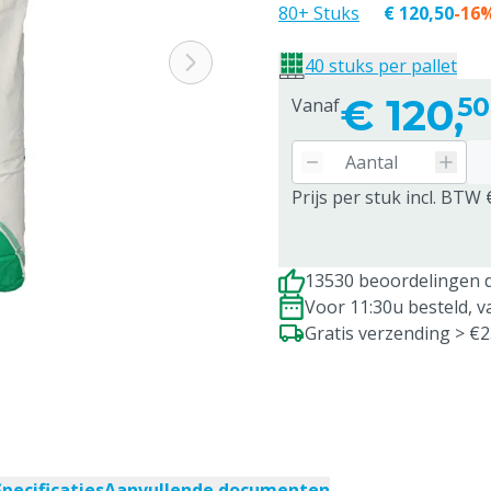
80+ Stuks
€ 120,50
-16
40 stuks per pallet
€
120,
50
Vanaf
Prijs per stuk incl. BTW 
13530 beoordelingen d
Voor 11:30u besteld, 
Gratis verzending > €
Specificaties
Aanvullende documenten