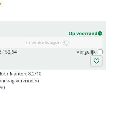
%
Op voorraad
In winkelwagen
€ 152,64
Vergelijk
oor klanten: 8,2/10
vandaag verzonden
250