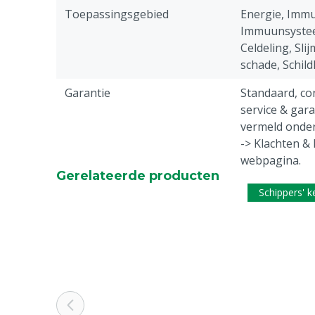
Toepassingsgebied
Energie, Imm
Immuunsystee
Celdeling, Sli
schade, Schild
Garantie
Standaard, c
service & gar
vermeld onder
-> Klachten &
webpagina.
Gerelateerde producten
Diergroep
Varkens
Schippers' 
Reden niet retourneren
Dit aanvullen
verzending ni
geretourneer
Toegestane claim
Jodium; draag
energiestofwis
tot een norma