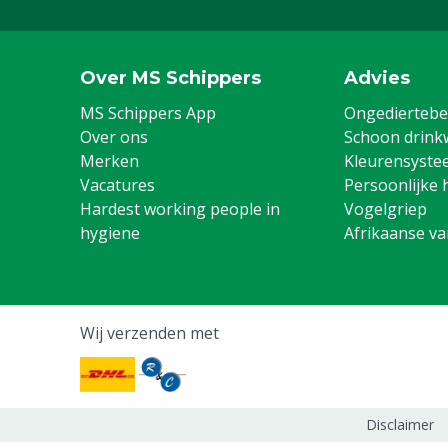
Over MS Schippers
Advies
MS Schippers App
Ongediertebes
Over ons
Schoon drink
Merken
Kleurensyste
Vacatures
Persoonlijke 
Hardest working people in
Vogelgriep
hygiene
Afrikaanse v
Wij verzenden met
Disclaimer