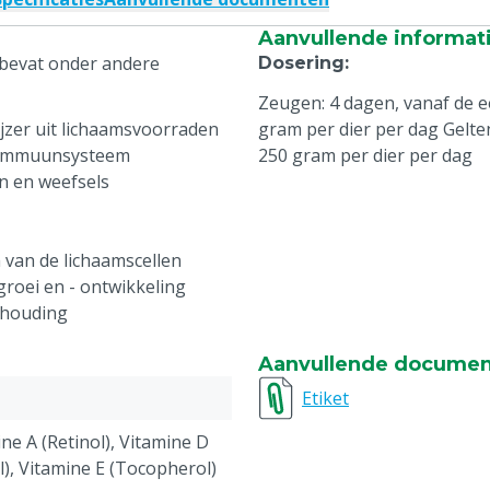
Aanvullende informat
 bevat onder andere
Dosering
:
Zeugen: 4 dagen, vanaf de e
jzer uit lichaamsvoorraden
gram per dier per dag Gelten
et immuunsysteem
250 gram per dier per dag
n en weefsels
 van de lichaamscellen
groei en - ontwikkeling
shouding
Aanvullende docume
Etiket
ne A (Retinol), Vitamine D
ol), Vitamine E (Tocopherol)