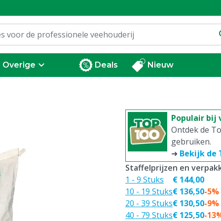
Overige
Deals
Nieuw
Populair bij
Ontdek de To
gebruiken.
➜
Bekijk de
Staffelprijzen en verpa
1 - 9 Stuks
€ 144,00
10 - 19 Stuks
€ 136,50
-5%
20 - 39 Stuks
€ 130,50
-9%
40 - 79 Stuks
€ 125,50
-13