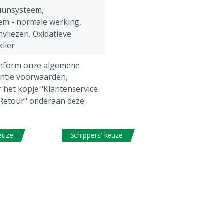
uunsysteem,
m - normale werking,
jmvliezen, Oxidatieve
klier
onform onze algemene
antie voorwaarden,
 het kopje "Klantenservice
 Retour" onderaan deze
keuze
Schippers' keuze
d diervoeder kan na
et meer geannuleerd of
d worden.
t bij aan een normale
seling, Jodium; draagt bij
le productie van