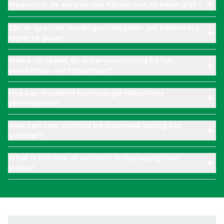
Waarom is de aanpak van hittestress zo belangrijk?
Zijn er speciale voedingsstrategieën om hittestress
tegen te gaan?
Welke rol speelt de watervoorziening bij het
voorkomen van hittestress?
Hoe kan moderne technologie hittestress
verminderen?
How can cow comfort be improved during hot
weather?
What is the role of nutrition in managing heat
stress?