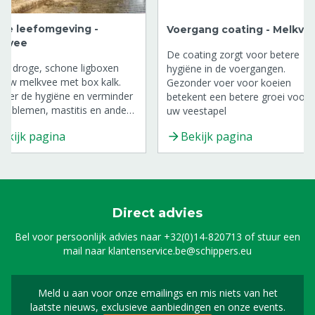
ge leefomgeving -
Voergang coating - Melkve
ndvee
De coating zorgt voor betere
er droge, schone ligboxen
hygiëne in de voergangen.
 uw melkvee met box kalk.
Gezonder voer voor koeien
eter de hygiëne en verminder
betekent een betere groei voor
problemen, mastitis en andere
uw veestapel
tes. Ontdek de beste
ekijk pagina
Bekijk pagina
gpoeders (kalk) voor in uw
oxen, kalveriglo's en
erhokken.
Direct advies
Bel voor persoonlijk advies naar
+32(0)14-820713
of stuur een
mail naar
klantenservice.be@schippers.eu
Meld u aan voor onze emailings en mis niets van het
Meld u aan voor onze n
laatste nieuws, exclusieve aanbiedingen en onze events.