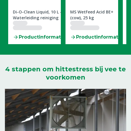
2506022
2909878
0
k
Di-O-Clean Liquid, 10 L -
MS WetFeed Acid BE+
P
Waterleiding reiniging
(cow), 25 kg
r
tie
Productinformatie
Productinformatie
4 stappen om hittestress bij vee te
voorkomen