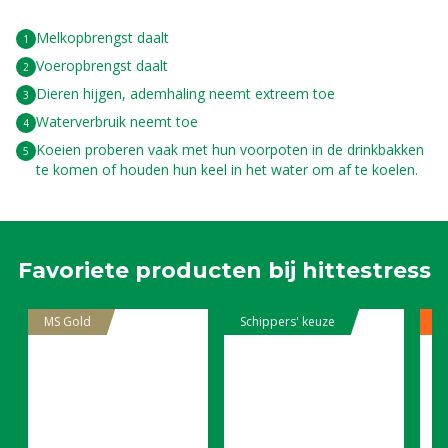
Melkopbrengst daalt
Voeropbrengst daalt
Dieren hijgen, ademhaling neemt extreem toe
Waterverbruik neemt toe
Koeien proberen vaak met hun voorpoten in de drinkbakken
te komen of houden hun keel in het water om af te koelen.
Favoriete producten bij hittestress
MS Gold
Schippers' keuze
VL