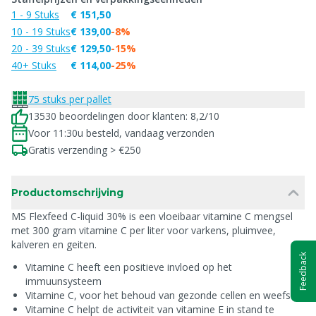
1 - 9 Stuks
€ 151,50
10 - 19 Stuks
€ 139,00
-8%
20 - 39 Stuks
€ 129,50
-15%
40+ Stuks
€ 114,00
-25%
75 stuks per pallet
13530 beoordelingen door klanten: 8,2/10
Voor 11:30u besteld, vandaag verzonden
Gratis verzending > €250
Productomschrijving
MS Flexfeed C-liquid 30% is een vloeibaar vitamine C mengsel
met 300 gram vitamine C per liter voor varkens, pluimvee,
kalveren en geiten.
Feedback
Vitamine C heeft een positieve invloed op het
immuunsysteem
Vitamine C, voor het behoud van gezonde cellen en weefsels
Vitamine C helpt de activiteit van vitamine E in stand te