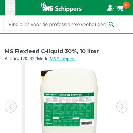
0
MS Flexfeed C-liquid 30%, 10 liter
:
Art.nr.
:
1705322
Merk
MS Schippers