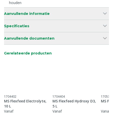
houden
Aanvullende informatie
Specificaties
Aanvullende documenten
Gerelateerde producten
1704402
1704404
170531
MS Flexfeed Electrolyte,
MS Flexfeed Hydroxy D3,
MS Fre
10 L
5 L
Vanaf
Vanaf
Vanaf