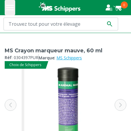
0
MS Crayon marqueur mauve, 60 ml
:
Réf
:
0304397PUR
Marque
MS Schippers
Choix de Schippers