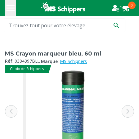
0
MS Crayon marqueur bleu, 60 ml
:
Réf
:
0304397BLU
Marque
MS Schippers
Choix de Schippers