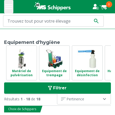
0
Equipement d'hygiène
Matériel de
Equipement de
Equipement de
Haut
pulvérisation
trempage
désinfection
Filtrer
Résultats
1
-
18
de
18
Pertinence
Choix de Schippers