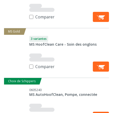
Comparer
MS Gold
3 variantes
MS HoofClean Care - Soin des onglons
Comparer
Choix de Schippers
0605240
MS AutoHoofClean, Pompe, connectée