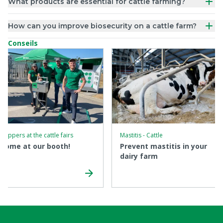
What products are essential for cattle farming?
How can you improve biosecurity on a cattle farm?
Conseils
chippers at the cattle fairs
Mastitis - Cattle
come at our booth!
Prevent mastitis in your
dairy farm