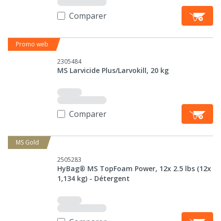
Comparer
Promo web
2305484
MS Larvicide Plus/Larvokill, 20 kg
Comparer
MS Gold
2505283
HyBag® MS TopFoam Power, 12x 2.5 lbs (12x
1,134 kg) - Détergent