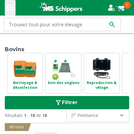
0
Bovins
Nettoyage &
Soin des onglons
Reproduction &
Sa
désinfection
vêlage
m
Filtrer
Résultats
1
-
18
de
18
Pertinence
MS Gold