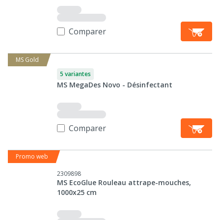
Comparer
MS Gold
5 variantes
MS MegaDes Novo - Désinfectant
Comparer
Promo web
2309898
MS EcoGlue Rouleau attrape-mouches,
1000x25 cm