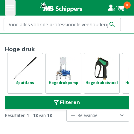
0
Hoge druk
Spuitlans
Hogedrukpomp
Hogedrukpistool
Hog
Filteren
Resultaten
1
-
18
van
18
Relevantie