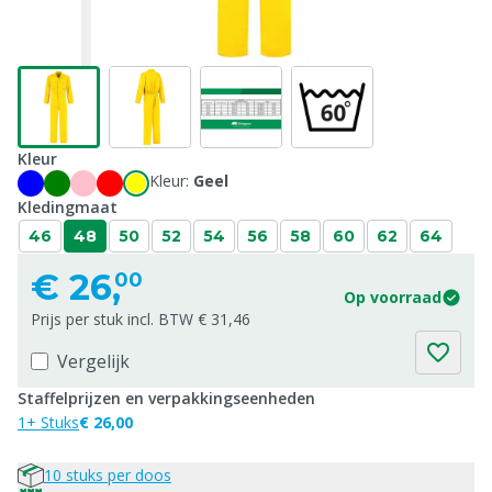
Kleur
Kleur:
Geel
Kledingmaat
46
48
50
52
54
56
58
60
62
64
€
26,
00
Op voorraad
Prijs per stuk incl. BTW € 31,46
Vergelijk
Staffelprijzen en verpakkingseenheden
1+ Stuks
€ 26,00
10 stuks per doos