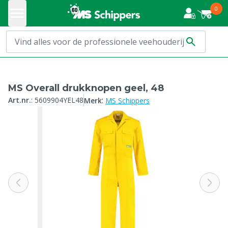
0
MS Overall drukknopen geel, 48
:
Art.nr.
:
5609904YEL48
Merk
MS Schippers