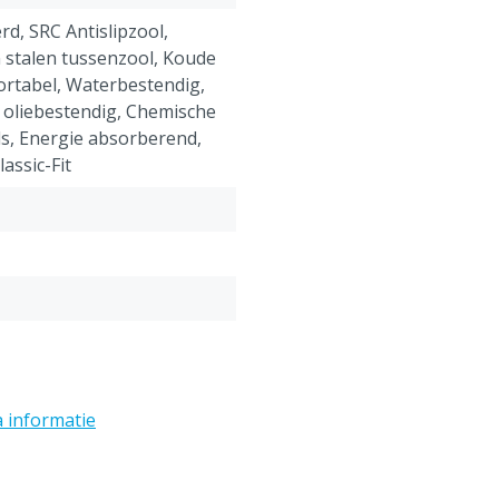
erd, SRC Antislipzool,
 stalen tussenzool, Koude
fortabel, Waterbestendig,
 oliebestendig, Chemische
s, Energie absorberend,
lassic-Fit
a informatie
er: dicht