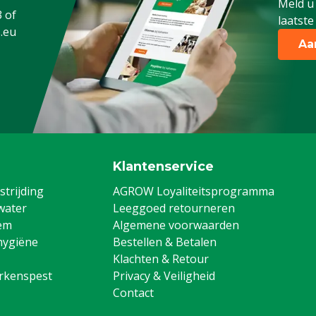
Meld u
3
of
ens, Pluimvee, Schapen,
laatste
.eu
g
Aa
Klantenservice
trijding
AGROW Loyaliteitsprogramma
water
Leeggoed retourneren
em
Algemene voorwaarden
hygiëne
Bestellen & Betalen
Klachten & Retour
arkenspest
Privacy & Veiligheid
Contact