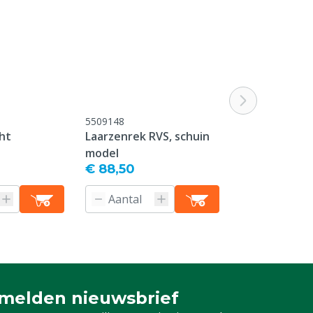
5509148
M5509919
ht
Laarzenrek RVS, schuin
Dunlop Inleg
model
€ 88,50
€ 30,10
Producti
melden nieuwsbrief
u aan voor onze nieuwsbrief