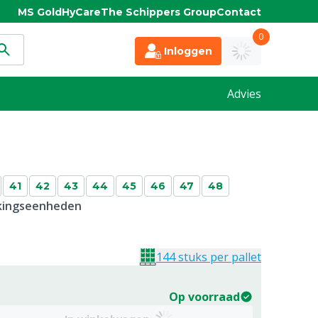
MS Gold
HyCare
The Schippers Group
Contact
0
Inloggen
Advies
41
42
43
44
45
46
47
48
kkingseenheden
144 stuks per pallet
Op voorraad