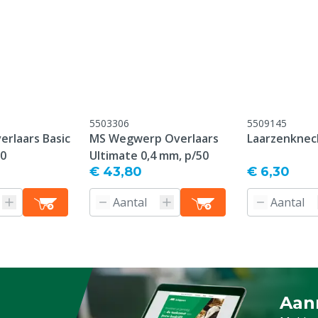
lyurethaan
5503306
5509145
rlaars Basic
MS Wegwerp Overlaars
Laarzenknec
:2011
50
Ultimate 0,4 mm, p/50
€ 43,80
€ 6,30
roductiedatum, er geldt
 op slijtage-onderdelen /
ebruik / breukschade /
nderhoud
Aan
Meld 