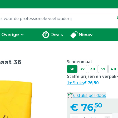
Overige
Deals
Nieuw
maat 36
Schoenmaat
36
37
38
39
40
Staffelprijzen en verpa
1+ Stuks
€ 76,50
6 stuks per doos
€
76,
50