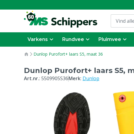
Varkens
Rundvee
Pluimvee
Dunlop Purofort+ laars S5, maat 36
Dunlop Purofort+ laars S5, 
Art.nr.
:
5509905S36
Merk
:
Dunlop