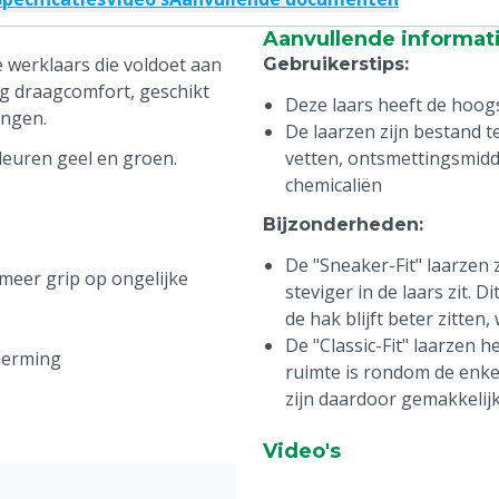
Aanvullende informat
e werklaars die voldoet aan
Gebruikerstips
:
og draagcomfort, geschikt
Deze laars heeft de hoogs
ingen.
De laarzen zijn bestand t
kleuren geel en groen.
vetten, ontsmettingsmidd
chemicaliën
Bijzonderheden
:
De "Sneaker-Fit" laarzen 
eer grip op ongelijke
steviger in de laars zit.
de hak blijft beter zitte
De "Classic-Fit" laarzen
herming
ruimte is rondom de enkel
zijn daardoor gemakkelijk
Video's