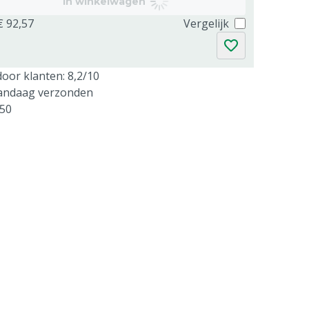
In winkelwagen
€ 92,57
Vergelijk
oor klanten: 8,2/10
vandaag verzonden
250