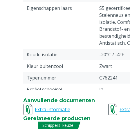
Eigenschappen laars
S5 gecertifice
Stalenneus en
isolatie, Com
Brandstof- en
bestendigheid
Antistatisch, C
Koude isolatie
-20°C / -4°F
Kleur buitenzool
Zwart
Typenummer
C762241
Profiel schoeisel
Ja
Aanvullende documenten
Antistatisch
Ja
Extra informatie
Extr
Vloeistofbestendigheid
Brandstof, Wat
Gerelateerde producten
Stuks
1
Schippers' keuze