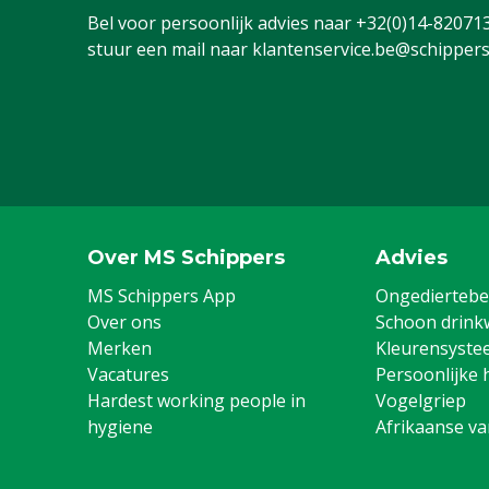
Bel voor persoonlijk advies naar
+32(0)14-82071
Diergroep
Rundvee, Vark
stuur een mail naar
klantenservice.be@schippers
Geiten, Overi
Stalen neus
Ja
Kleur
Geel
Schoenmaat
36
Schoenmaat UK
3
Over MS Schippers
Advies
MS Schippers App
Ongediertebes
Over ons
Schoon drink
Merken
Kleurensyste
Vacatures
Persoonlijke 
Hardest working people in
Vogelgriep
hygiene
Afrikaanse v