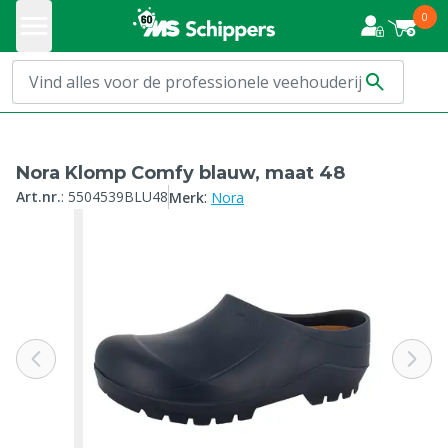
0
Nora Klomp Comfy blauw, maat 48
:
Art.nr.
:
5504539BLU48
Merk
Nora