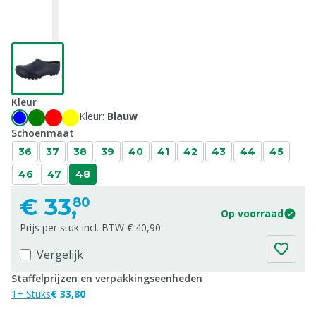
Kleur
Kleur:
Blauw
Schoenmaat
36
37
38
39
40
41
42
43
44
45
46
47
48
€
33,
80
Op voorraad
Prijs per stuk incl. BTW € 40,90
Vergelijk
Staffelprijzen en verpakkingseenheden
1+ Stuks
€ 33,80