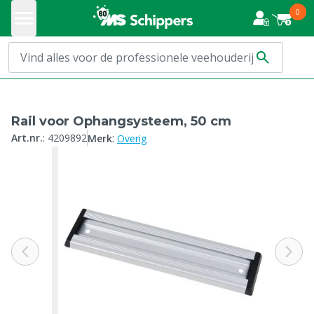
0
Rail voor Ophangsysteem, 50 cm
:
Art.nr.
:
4209892
Merk
Overig