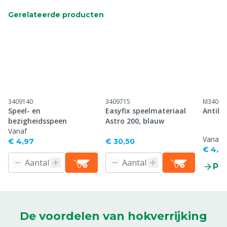
Gerelateerde producten
3409140
3409715
M34097
Speel- en
Easyfix speelmateriaal
Antibi
bezigheidsspeen
Astro 200, blauw
Vanaf
Vanaf
€ 4,97
€ 30,50
€ 4,4
Pr
De voordelen van hokverrijking