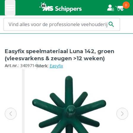
0
Easyfix speelmateriaal Luna 142, groen
(vleesvarkens & zeugen >12 weken)
:
Art.nr.
:
3409714
Merk
Easyfix