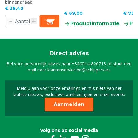
binnendraad
€ 38,40
€ 69,00
€ 767
Productinformatie
Pr
Direct advies
Bel voor persoonlijk advies naar
+32(0)14-820713
of stuur een
mail naar
klantenservice.be@schippers.eu
Meld u aan voor onze emailings en mis niets van het
Meld u aan voor onze n
laatste nieuws, exclusieve aanbiedingen en onze events.
Aanmelden
Volg ons op social media