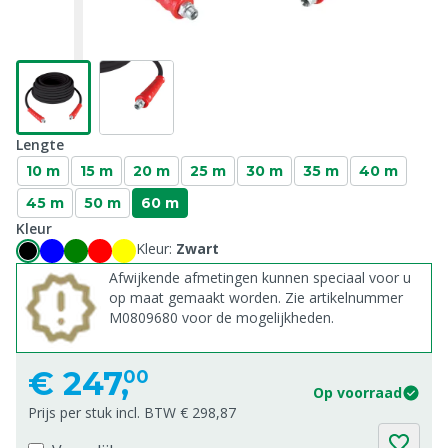
Lengte
10 m
15 m
20 m
25 m
30 m
35 m
40 m
45 m
50 m
60 m
Kleur
Kleur:
Zwart
Afwijkende afmetingen kunnen speciaal voor u
op maat gemaakt worden. Zie artikelnummer
M0809680 voor de mogelijkheden.
€
247,
00
Op voorraad
Prijs per stuk incl. BTW € 298,87