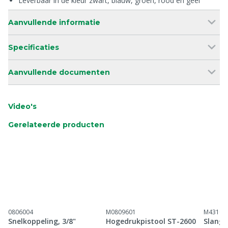
Leverbaar in de kleur zwart, blauw, groen, rood en geel
Aanvullende informatie
Specificaties
Aanvullende documenten
Video's
Gerelateerde producten
0806004
M0809601
M43100
Snelkoppeling, 3/8"
Hogedrukpistool ST-2600
Slangh