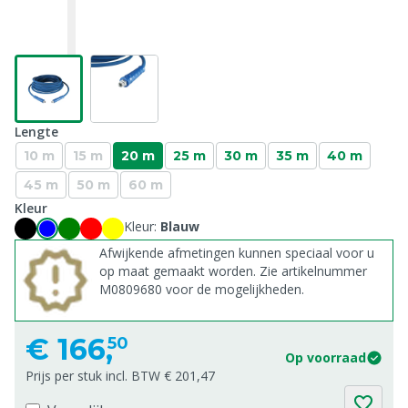
Lengte
10 m
15 m
20 m
25 m
30 m
35 m
40 m
45 m
50 m
60 m
Kleur
Kleur:
Blauw
Afwijkende afmetingen kunnen speciaal voor u
op maat gemaakt worden. Zie artikelnummer
M0809680 voor de mogelijkheden.
€
166,
50
Op voorraad
Prijs per stuk incl. BTW € 201,47