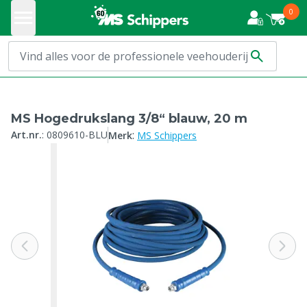
0
MS Hogedrukslang 3/8“ blauw, 20 m
:
Art.nr.
:
0809610-BLU
Merk
MS Schippers