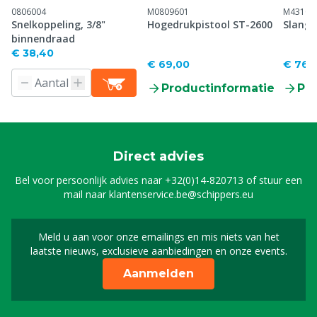
0806004
M0809601
M43100
Snelkoppeling, 3/8"
Hogedrukpistool ST-2600
Slangh
binnendraad
€ 38,40
€ 69,00
€ 767
Productinformatie
Pr
Direct advies
Bel voor persoonlijk advies naar
+32(0)14-820713
of stuur een
mail naar
klantenservice.be@schippers.eu
Meld u aan voor onze emailings en mis niets van het
Meld u aan voor onze n
laatste nieuws, exclusieve aanbiedingen en onze events.
Aanmelden