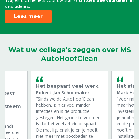
Twijfelt u of het iets voor uw stal is?
Ontdek alle voordelen in
ons advies.
Lees meer
Wat uw collega's zeggen over MS
AutoHoofClean
n
Het bespaart veel werk
Het staa
Robert-Jan Schoemaker
Mark Huy
n over
"Sinds we de AutoHoofClean
"Voor mij i
hebben, zijn er veel minder
maar het is
 systeem
infecties en is de productie
investering
gestegen. Het grootste voordeel
je hebt mi
is dat het veel arbeid bespaart.
en de produ
rland)
De mat ligt er altijd en je hoeft
hoeft mind
robeerd en
niet meer met pootbaden te
installatie
ysteem op