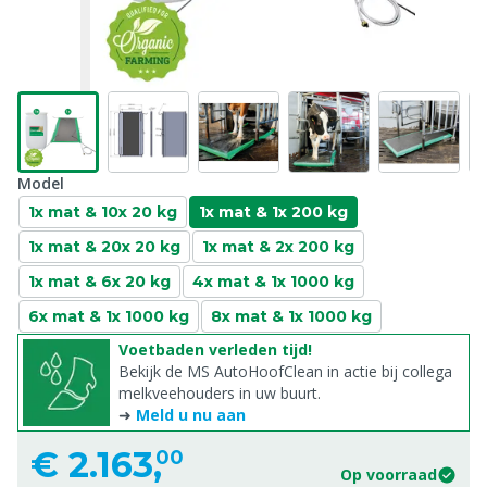
Model
1x mat & 10x 20 kg
1x mat & 1x 200 kg
1x mat & 20x 20 kg
1x mat & 2x 200 kg
1x mat & 6x 20 kg
4x mat & 1x 1000 kg
6x mat & 1x 1000 kg
8x mat & 1x 1000 kg
Voetbaden verleden tijd!
Bekijk de MS AutoHoofClean in actie bij collega
melkveehouders in uw buurt.
➜
Meld u nu aan
€
2.163,
00
Op voorraad