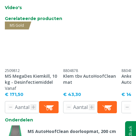
Video's
Gerelateerde producten
MS Gold
2509812
8804878
880487
MS MegaDes Kiemkill, 10
Klem tbv AutoHoofClean
Anker 
kg - Desinfectiemiddel
mat
AutoH
Vanaf
€ 171,50
€ 43,30
€ 14,2
Onderdelen
Feedback
MS AutoHoofClean doorloopmat, 200 cm