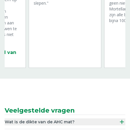
slepen."
geen nieuw
fs
Mortellaro
ngen
zijn alle b
 een
bijna 100%
eien aan
lauwen te
was niet
rg
aal van
Veelgestelde vragen
Wat is de dikte van de AHC mat?