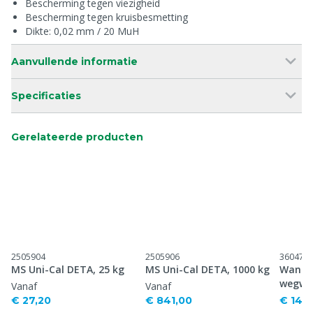
Bescherming tegen viezigheid
Bescherming tegen kruisbesmetting
Dikte: 0,02 mm / 20 MuH
Aanvullende informatie
Specificaties
Gerelateerde producten
2505904
2505906
360470
MS Uni-Cal DETA, 25 kg
MS Uni-Cal DETA, 1000 kg
Wandh
wegwe
Vanaf
Vanaf
€ 27,20
€ 841,00
€ 14,