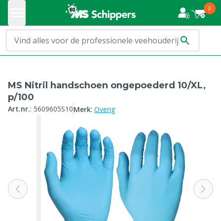
0
MS Nitril handschoen ongepoederd 10/XL,
p/100
:
Art.nr.
:
5609605S10
Merk
Overig