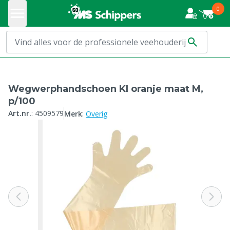
0
Wegwerphandschoen KI oranje maat M,
p/100
:
Art.nr.
:
4509579
Merk
Overig