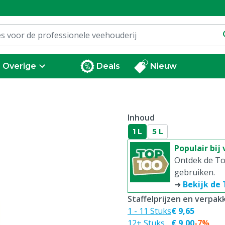
Overige
Deals
Nieuw
Inhoud
1 L
5 L
Populair bij
Ontdek de To
gebruiken.
➜
Bekijk de
Staffelprijzen en verpa
1 - 11 Stuks
€ 9,65
12+ Stuks
€ 9,00
-7%