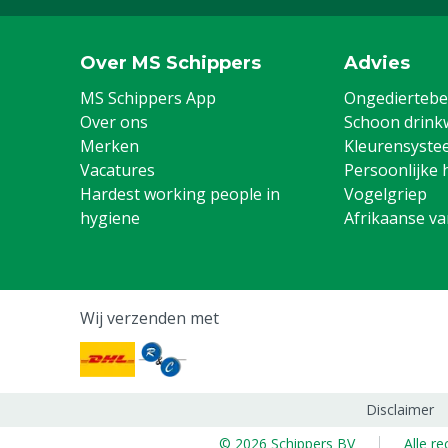
Over MS Schippers
Advies
MS Schippers App
Ongediertebes
Over ons
Schoon drink
Merken
Kleurensyste
Vacatures
Persoonlijke 
Hardest working people in
Vogelgriep
hygiene
Afrikaanse v
Wij verzenden met
Disclaimer
© 2026 Schippers BV
Alle r