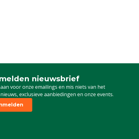
melden nieuwsbrief
u aan voor onze nieuwsbrief
 aan voor onze emailings en mis niets van het
 nieuws, exclusieve aanbiedingen en onze events.
nmelden