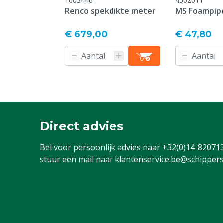
1603446
4502011
Renco spekdikte meter
MS Foampipe
€ 679,00
€ 47,80
Direct advies
Bel voor persoonlijk advies naar
+32(0)14-82071
stuur een mail naar
klantenservice.be@schippers