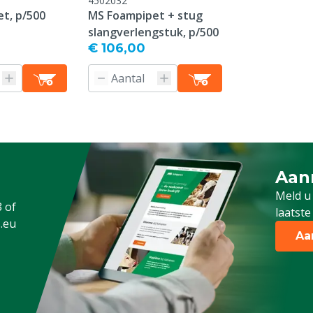
4502032
t, p/500
MS Foampipet + stug
slangverlengstuk, p/500
€ 106,00
Aan
Meld 
Meld u
3
of
laatste
.eu
Aa