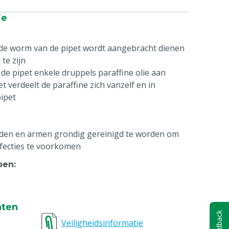
ie
 de worm van de pipet wordt aangebracht dienen
 te zijn
de pipet enkele druppels paraffine olie aan
t verdeelt de paraffine zich vanzelf en in
ipet
den en armen grondig gereinigd te worden om
nfecties te voorkomen
pen
:
nten
Feedback
Veiligheidsinformatie