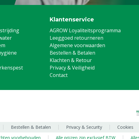
Klantenservice
trijding
AGROW Loyaliteitsprogramma
water
Leeggoed retourneren
em
Algemene voorwaarden
hygiëne
Bestellen & Betalen
Klachten & Retour
arkenspest
Privacy & Veiligheid
Contact
Bestellen & Betalen
Privacy & Security
Cookies
echten voorbehouden
Alle prijzen zijn exclusief BTW
Alle