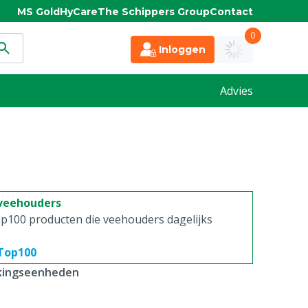
MS Gold
HyCare
The Schippers Group
Contact
0
Inloggen
Advies
 veehouders
p100 producten die veehouders dagelijks
 Top100
kkingseenheden