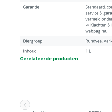
Garantie
Standaard, c
service & gar
vermeld onder
-> Klachten &
webpagina.
Diergroep
Rundvee, Var
Inhoud
1 L
Gerelateerde producten