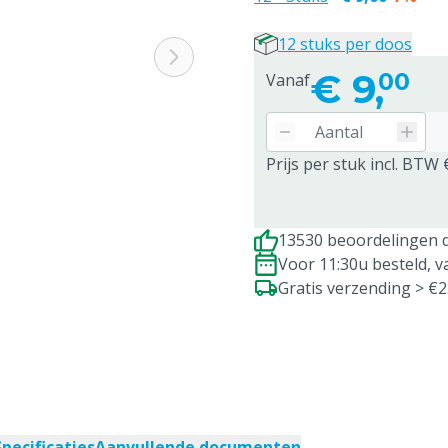
12 stuks per doos
€
9,
00
Vanaf
Prijs per stuk incl. BTW 
13530 beoordelingen d
Voor 11:30u besteld, 
Gratis verzending > €
Specificaties
Aanvullende documenten