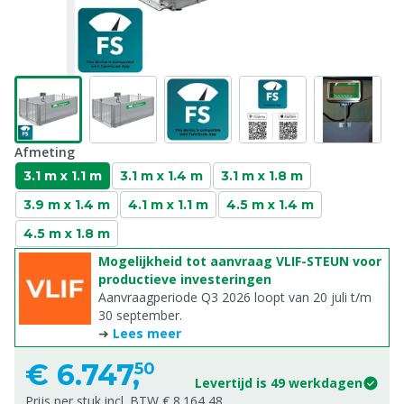
Afmeting
3.1 m x 1.1 m
3.1 m x 1.4 m
3.1 m x 1.8 m
3.9 m x 1.4 m
4.1 m x 1.1 m
4.5 m x 1.4 m
4.5 m x 1.8 m
Mogelijkheid tot aanvraag VLIF-STEUN voor
productieve investeringen
Aanvraagperiode Q3 2026 loopt van 20 juli t/m
30 september.
➜
Lees meer
€
6.747,
50
Levertijd is 49 werkdagen
Prijs per stuk incl. BTW € 8.164,48