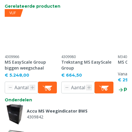
Gerelateerde producten
VLIF
4309966
4309980
M34087
MS EasyScale Group
Trekstang MS EasyScale
MS Opd
biggen weegschaal
Group
Vanaf
€ 5.248,00
€ 664,50
€ 29,
Pr
Onderdelen
Accu MS Weegindicator BWS
4309842