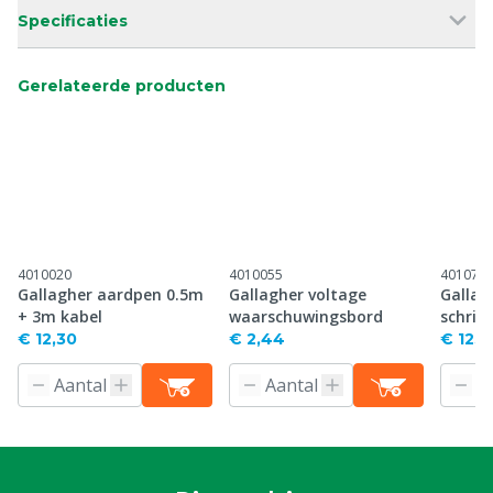
Specificaties
Gerelateerde producten
4010020
4010055
401071
Gallagher aardpen 0.5m
Gallagher voltage
Gallag
+ 3m kabel
waarschuwingsbord
schrik
€ 12,30
€ 2,44
€ 123,