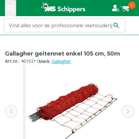
0
Gallagher geitennet enkel 105 cm, 50m
:
Art.nr.
:
4010211
Merk
Gallagher