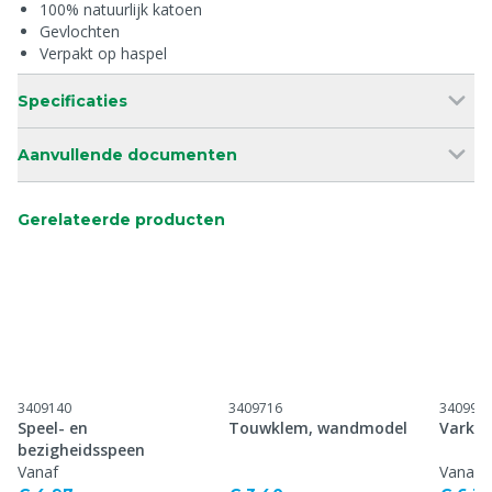
100% natuurlijk katoen
Gevlochten
Verpakt op haspel
Specificaties
Aanvullende documenten
Gerelateerde producten
3409140
3409716
340999
Speel- en
Touwklem, wandmodel
Varken
bezigheidsspeen
Vanaf
Vanaf