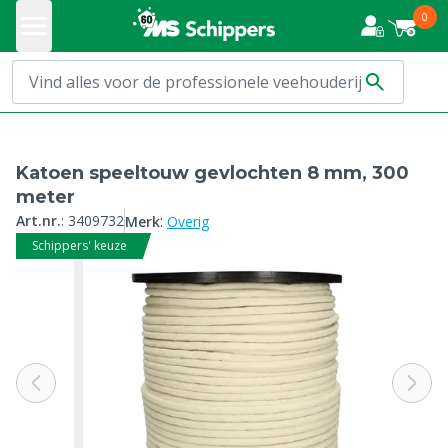
0
Katoen speeltouw gevlochten 8 mm, 300
meter
:
Art.nr.
:
3409732
Merk
Overig
Schippers' keuze