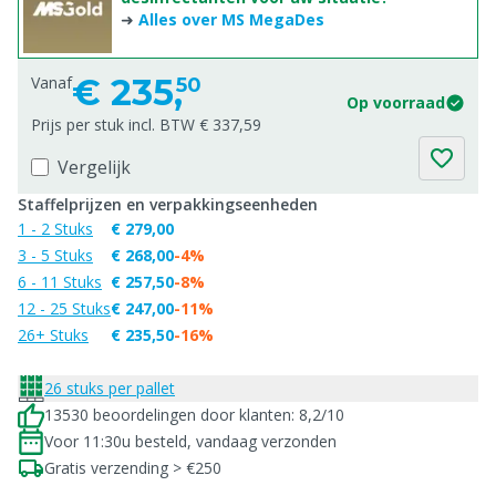
➜
Alles over MS MegaDes
€
235,
Vanaf
50
Op voorraad
Prijs per stuk incl. BTW € 337,59
Vergelijk
Staffelprijzen en verpakkingseenheden
1 - 2 Stuks
€ 279,00
3 - 5 Stuks
€ 268,00
-4%
6 - 11 Stuks
€ 257,50
-8%
12 - 25 Stuks
€ 247,00
-11%
26+ Stuks
€ 235,50
-16%
26 stuks per pallet
13530 beoordelingen door klanten: 8,2/10
Voor 11:30u besteld, vandaag verzonden
Gratis verzending > €250