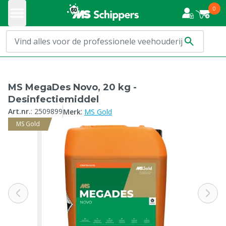
0
MS MegaDes Novo, 20 kg -
Desinfectiemiddel
:
Art.nr.
:
2509899
Merk
MS Gold
MS Gold