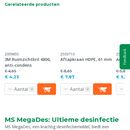
Gerelateerde producten
Feedback
2009655
2503710
250375
3M Ruimzichtbril 4800,
Aftapkraan HDPE, 61 mm
Adapte
anti-condens
€ 4,65
€ 8,65
€ 5,88
€ 4,23
€ 7,87
€ 5,35
MS MegaDes: Ultieme desinfectie
MS MegaDes, een krachtig desinfectiemiddel, biedt een