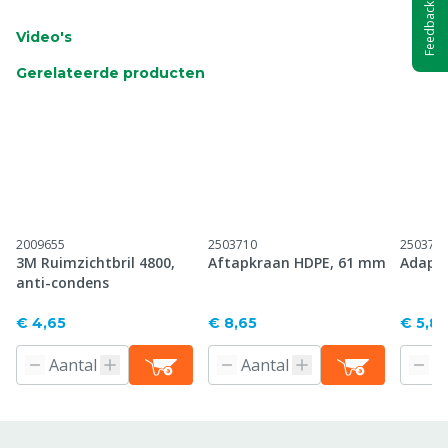
Feedback
Video's
Gerelateerde producten
2009655
2503710
250375
3M Ruimzichtbril 4800,
Aftapkraan HDPE, 61 mm
Adapte
anti-condens
€ 4,65
€ 8,65
€ 5,8