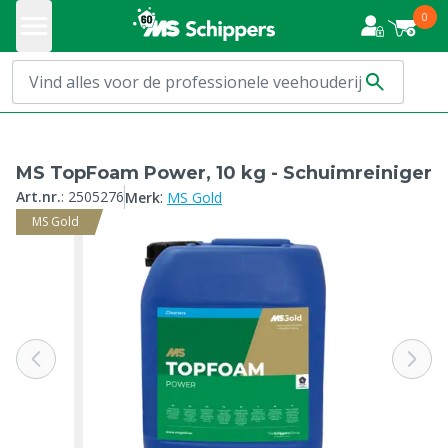
0
MS TopFoam Power, 10 kg - Schuimreiniger
:
Art.nr.
:
2505276
Merk
MS Gold
MS Gold