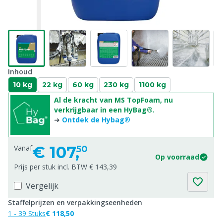
Inhoud
10 kg
22 kg
60 kg
230 kg
1100 kg
Al de kracht van MS TopFoam, nu
verkrijgbaar in een HyBag®.
➜
Ontdek de Hybag®
€
107,
Vanaf
50
Op voorraad
Prijs per stuk incl. BTW € 143,39
Vergelijk
Staffelprijzen en verpakkingseenheden
1 - 39 Stuks
€ 118,50