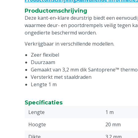
Productomschrijving
Deze kant-en-klare deurstrip biedt een eenvoud
waarmee deur- en poortdrempels veilig tegen k
ongedierte beschermd worden.
Verkrijgbaar in verschillende modellen.
Zeer flexibel
Duurzaam
Gemaakt van 3,2 mm dik Santoprene™ thermop
Versterkt met staaldraden
Lengte 1 m
Specificaties
Lengte
1 m
Hoogte
20 mm
Dikte
3.2 mm