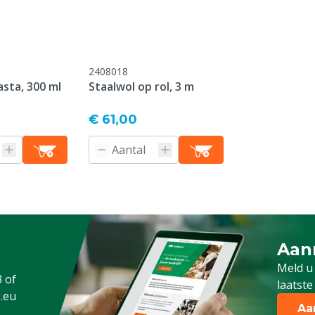
2408018
sta, 300 ml
Staalwol op rol, 3 m
€ 61,00
Aan
Meld 
Meld u
3
of
laatste
.eu
Aa