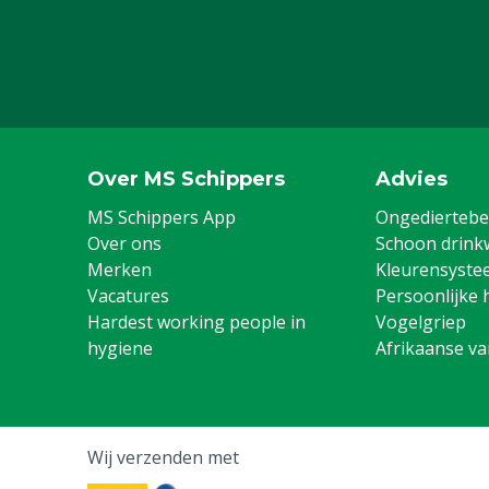
Over MS Schippers
Advies
MS Schippers App
Ongediertebes
Over ons
Schoon drink
Merken
Kleurensyste
Vacatures
Persoonlijke 
Hardest working people in
Vogelgriep
hygiene
Afrikaanse v
Wij verzenden met