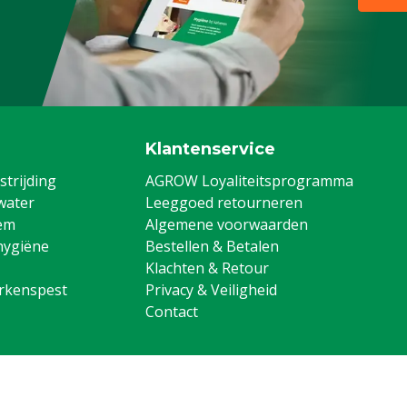
Klantenservice
trijding
AGROW Loyaliteitsprogramma
water
Leeggoed retourneren
em
Algemene voorwaarden
hygiëne
Bestellen & Betalen
Klachten & Retour
arkenspest
Privacy & Veiligheid
Contact