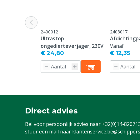
2400012
2408017
Ultrastop
Afdichtingpa
ongedierteverjager, 230V
Vanaf
€ 24,80
€ 12,35
Direct advies
Bel voor persoonlijk advies naar
+32(0)14-82071
stuur een mail naar
klantenservice.be@schippers