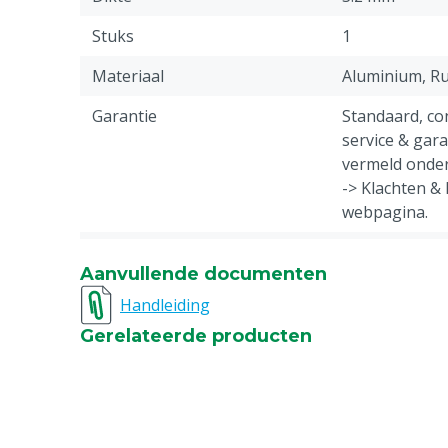
Stuks
1
Materiaal
Aluminium, R
Garantie
Standaard, c
service & gar
vermeld onder
-> Klachten &
webpagina.
Diergroep
Rundvee, Vark
Aanvullende documenten
Geiten, Overi
Handleiding
Ongediertebestrijding
Wering
Gerelateerde producten
Kleur
Zwart