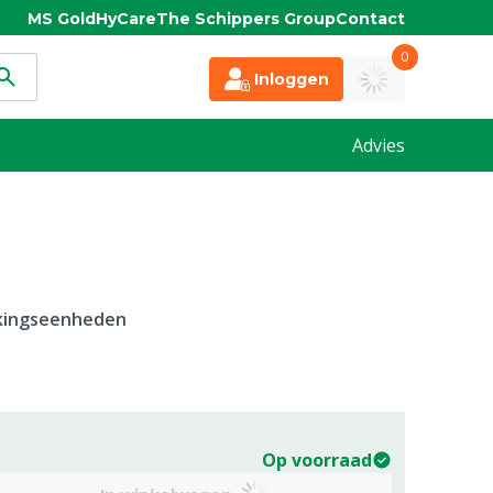
MS Gold
HyCare
The Schippers Group
Contact
0
Inloggen
Advies
kkingseenheden
Op voorraad