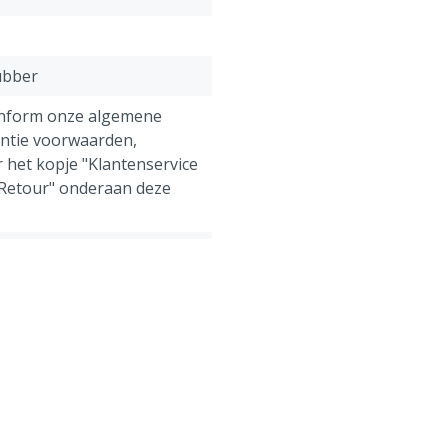
ubber
onform onze algemene
antie voorwaarden,
 het kopje "Klantenservice
 Retour" onderaan deze
ens, Pluimvee, Schapen,
g