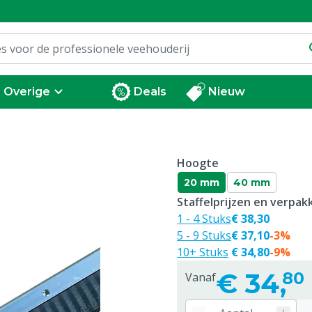
Overige
Deals
Nieuw
Hoogte
20 mm
40 mm
Staffelprijzen en verpa
1 - 4 Stuks
€ 38,30
5 - 9 Stuks
€ 37,10
-3%
10+ Stuks
€ 34,80
-9%
€
34,
80
Vanaf