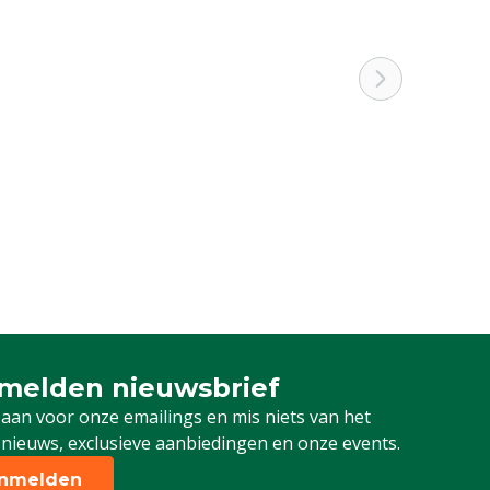
melden nieuwsbrief
u aan voor onze nieuwsbrief
 aan voor onze emailings en mis niets van het
 nieuws, exclusieve aanbiedingen en onze events.
nmelden