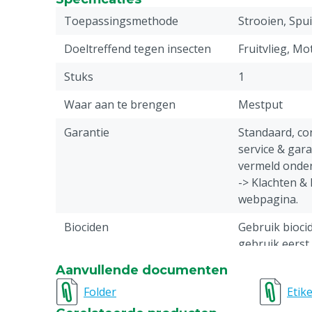
Toepassingsmethode
Strooien, Spu
Doeltreffend tegen insecten
Fruitvlieg, Mo
Stuks
1
Waar aan te brengen
Mestput
Garantie
Standaard, c
service & gar
vermeld onder
-> Klachten &
webpagina.
Biociden
Gebruik biocid
gebruik eerst 
productinform
Aanvullende documenten
Type bestrijdingsmiddel
Chemisch
Folder
Etike