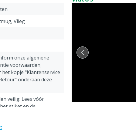
Residuele werking van m
iten
Effectief tegen
:
tmug, Vlieg
Maden, maden bestrijden
Samenstelling
:
Werkzame stof: Cyromazi
Neporex heeft dezelfde 
onform onze algemene
Toelatingsnummer
:
antie voorwaarden,
 het kopje "Klantenservice
NL: NL-0035177-0000
 Retour" onderaan deze
BE: BE2025-0019
Wetgeving
:
en veilig: Lees vóór
Gebruik biociden veilig. Lee
het etiket en de
productinformatie
atie
t