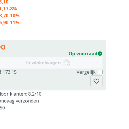
3,10
1,17
-8%
8,70
-10%
6,90
-11%
90
Op voorraad
In winkelwagen
€ 173,15
Vergelijk
oor klanten: 8,2/10
vandaag verzonden
250