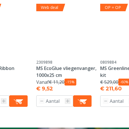
imvee
Web deal
OP = OP
2309898
0809884
 Ribbon
MS EcoGlue vliegenvanger,
MS Greenli
1000x25 cm
kit
Vanaf
€ 11,20
€ 529,00
-15%
-60%
€ 9,52
€ 211,60