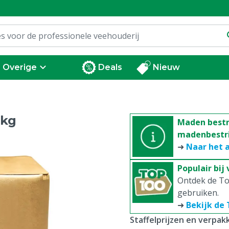
Overige
Deals
Nieuw
 kg
Maden bestri
madenbestri
➜
Naar het 
Populair bij
Ontdek de To
gebruiken.
➜
Bekijk de
Staffelprijzen en verpa