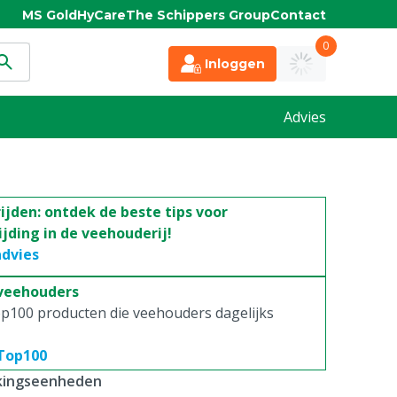
MS Gold
HyCare
The Schippers Group
Contact
0
Inloggen
Advies
jden: ontdek de beste tips voor
jding in de veehouderij!
advies
 veehouders
p100 producten die veehouders dagelijks
 Top100
kkingseenheden