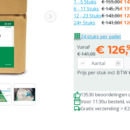
1 - 5 Stuks
€ 159,00
€ 14
6 - 11 Stuks
€ 145,75
€ 13
12 - 23 Stuks
€ 143,00
€ 12
24+ Stuks
€ 141,00
€ 12
24 stuks per pallet
€
126,
Vanaf
€ 141,00
Prijs per stuk incl. BTW 
13530 beoordelingen d
Voor 11:30u besteld, 
Gratis verzending > €