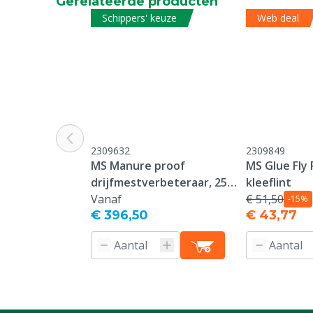
Gerelateerde producten
Diergroep
Rundvee, Plu
Schippers' keuze
Web deal
Levensfase
Larven
Inhoud
20 kg
2309632
2309849
MS Manure proof
MS Glue Fly
drijfmestverbeteraar, 25
kleeflint
kg
Vanaf
€ 51,50
-15%
€ 396,50
€ 43,77