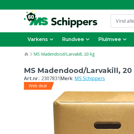
Varkens
Rundvee
Pluimvee
MS Madendood/Larvakill, 20 kg
MS Madendood/Larvakill, 20
Art.nr.
:
2307831
Merk
:
MS Schippers
Web deal