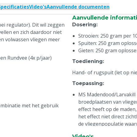
Specificaties
Video's
Aanvullende documenten
Aanvullende informat
ei regulator). Dit wil zeggen
Dosering
:
ellen en zich daardoor niet
Strooien: 250 gram per 1
n volwassen vliegen meer
Spuiten: 250 gram oplosse
Gieten: 250 gram oplossen
 en Rundvee (4x p/jaar)
Toediening
:
Hand- of rugspuit (let op ni
Toepassing
:
MS Madendood/Larvakill 
broedplaatsen van vliegen
 combinatie met het gebruik
effect heeft op de maden,
het effect niet direct zi
de vliegenpopulatie waa
dieren niet uit de stal of
Video's