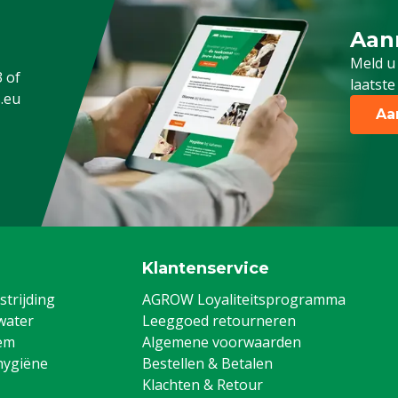
Aan
Meld 
Meld u
3
of
laatste
.eu
Aa
Klantenservice
trijding
AGROW Loyaliteitsprogramma
water
Leeggoed retourneren
em
Algemene voorwaarden
hygiëne
Bestellen & Betalen
Klachten & Retour