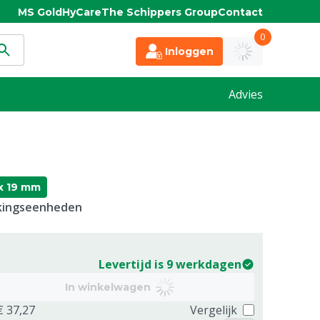
MS Gold
HyCare
The Schippers Group
Contact
0
Inloggen
Advies
x 19 mm
kkingseenheden
Levertijd is 9 werkdagen
In winkelwagen
€ 37,27
Vergelijk