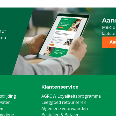
Aan
Meld 
Typenummer
Meld u
3
of
laatste
Aansluiting
.eu
Aa
Klantenservice
trijding
AGROW Loyaliteitsprogramma
water
Leeggoed retourneren
em
Algemene voorwaarden
hygiëne
Bestellen & Betalen