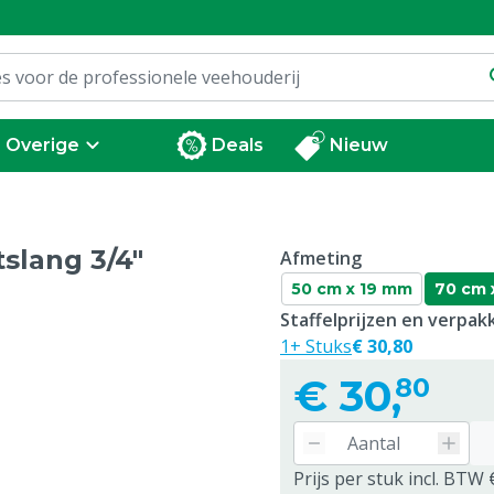
Overige
Deals
Nieuw
tslang 3/4"
Afmeting
50 cm x 19 mm
70 cm 
Staffelprijzen en verpa
1+ Stuks
€ 30,80
€
30,
80
Prijs per stuk incl. BTW 