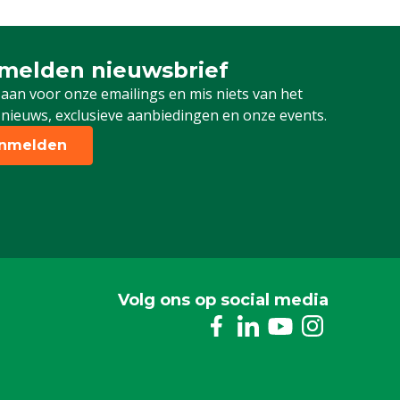
besteld en kan na bestelling niet meer
geannuleerd of na ontvangst
geretourneerd worden.
melden nieuwsbrief
u aan voor onze nieuwsbrief
101.1282
 aan voor onze emailings en mis niets van het
 nieuws, exclusieve aanbiedingen en onze events.
3/4"
nmelden
Volg ons op social media