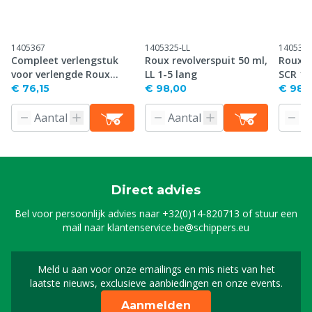
1405367
1405325-LL
1405325
Compleet verlengstuk
Roux revolverspuit 50 ml,
Roux r
voor verlengde Roux
LL 1-5 lang
SCR 1-
revolverspuit, 50 ml
€ 76,15
€ 98,00
€ 98,
Direct advies
Bel voor persoonlijk advies naar
+32(0)14-820713
of stuur een
mail naar
klantenservice.be@schippers.eu
Meld u aan voor onze emailings en mis niets van het
Meld u aan voor onze n
laatste nieuws, exclusieve aanbiedingen en onze events.
Aanmelden