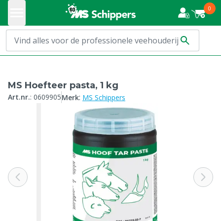
0
MS Hoefteer pasta, 1 kg
:
Art.nr.
:
0609905
Merk
MS Schippers