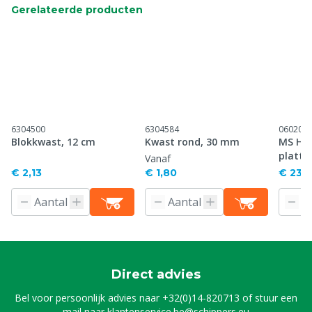
Gerelateerde producten
6304500
6304584
060201
Blokkwast, 12 cm
Kwast rond, 30 mm
MS Hoo
platte
Vanaf
€ 2,13
€ 1,80
€ 23,
Direct advies
Bel voor persoonlijk advies naar
+32(0)14-820713
of stuur een
mail naar
klantenservice.be@schippers.eu