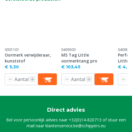
0301101
0409303
040983
Oormerk verwijderaar,
MS Tag Little
Perfor
kunststof
oormerktang pro
Little
€ 5,30
€ 103,45
€ 4,5
Direct advies
Bel voor persoonlijk advies naar
+32(0)14-820713
of stuur een
mail naar
klantenservice.be@schippers.eu