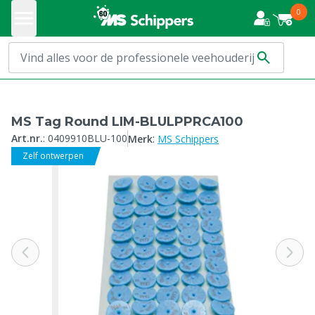
0
MS Tag Round LIM-BLULPPRCA100
:
Art.nr.
:
0409910BLU-100
Merk
MS Schippers
Zelf ontwerpen