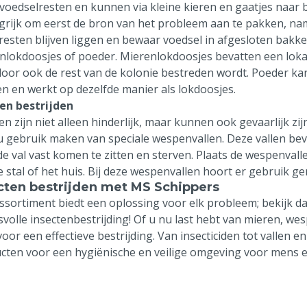
 voedselresten en kunnen via kleine kieren en gaatjes naar 
grijk om eerst de bron van het probleem aan te pakken, nam
resten blijven liggen en bewaar voedsel in afgesloten bak
nlokdoosjes of poeder. Mierenlokdoosjes bevatten een lok
oor ook de rest van de kolonie bestreden wordt. Poeder ka
n en werkt op dezelfde manier als lokdoosjes.
en bestrijden
n zijn niet alleen hinderlijk, maar kunnen ook gevaarlijk z
u gebruik maken van speciale wespenvallen. Deze vallen bev
 de val vast komen te zitten en sterven. Plaats de wespenvall
e stal of het huis. Bij deze wespenvallen hoort er gebruik 
cten bestrijden met MS Schippers
ssortiment biedt een oplossing voor elk probleem; bekijk 
svolle insectenbestrijding! Of u nu last hebt van mieren, we
oor een effectieve bestrijding. Van insecticiden tot vallen e
cten voor een hygiënische en veilige omgeving voor mens e