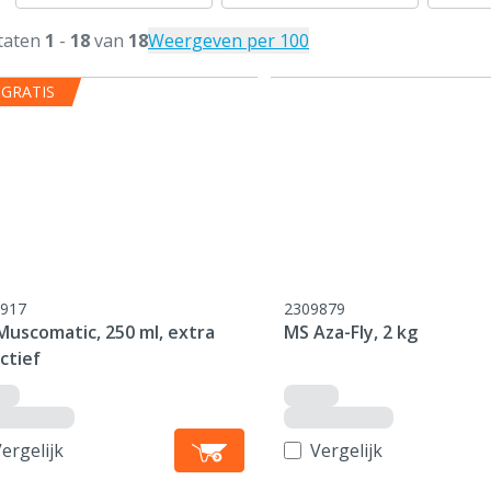
taten
1
-
18
van
18
Weergeven per 100
 GRATIS
917
2309879
Muscomatic, 250 ml, extra
MS Aza-Fly, 2 kg
ctief
ergelijk
Vergelijk