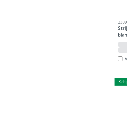
2309
Stri
blan
V
Schi