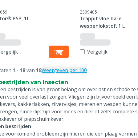
059
2309405
tor® PSP, 1L
Trappit vloeibare
wespenlokstof, 1 L
ergelijk
Vergelijk
taten
1
-
18
van
18
Weergeven per 100
bestrijden van insecten
ten bestrijden is van groot belang om overlast en schade te
ten voor veel overlast zorgen. Vliegen zijn bijvoorbeeld e
 kevers, kakkerlakken, zilvervisjes, mieren en wespen kunne
rengen, hinderlijk zijn voor mens en dier of zelfs complete s
xkever of piepschuimkever.
n bestrijden
eelvoorkomend probleem zijn mieren die een plaag vormen 