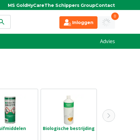
MS Gold
HyCare
The Schippers Group
Contact
0
Inloggen
Advies
uifmiddelen
Biologische bestrijding