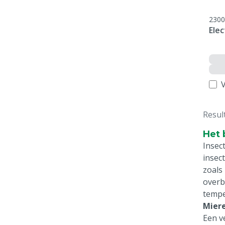
2300
Elec
V
Resul
Het 
Insec
insec
zoals
overb
tempe
Miere
Een v