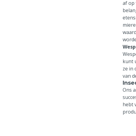
af op
belan
etens
miere
waard
worde
Wesp
Wespe
kunt 
ze in
van d
Inse
Ons a
succe
hebt v
produ