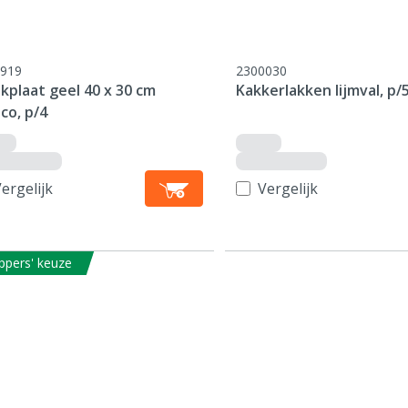
919
2300030
jkplaat geel 40 x 30 cm
Kakkerlakken lijmval, p/
co, p/4
ergelijk
Vergelijk
ppers' keuze