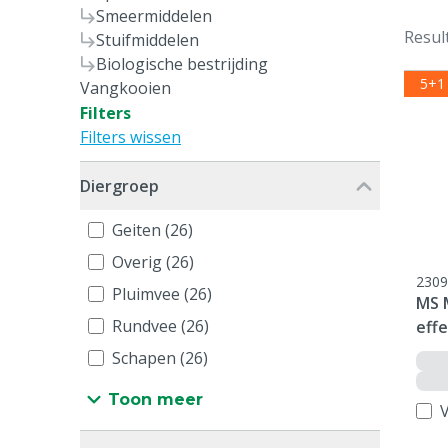
Smeermiddelen
Resul
Stuifmiddelen
Biologische bestrijding
5+1
Vangkooien
Filters
Filters wissen
Diergroep
Geiten (26)
Overig (26)
2309
Pluimvee (26)
MS 
Rundvee (26)
effe
Schapen (26)
Toon meer
V