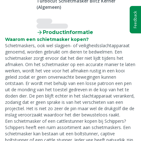
Turbocut Schietmasker Blitz Kerner
(Algemeen)
Feedback
Productinformatie
Waarom een schietmasker kopen?
Schietmaskers, ook wel slagpen- of veiligheidsslachtapparaat
genoemd, worden gebruikt om dieren te bedwelmen. Een
schietmasker zorgt ervoor dat het dier niet lijdt tijdens het
afmaken. Om het schietmasker op een accurate manier te laten
werken, wordt het vee voor het afmaken rustig in een kooi
geleid zodat er geen onverwachte bewegingen kunnen
ontstaan. Er wordt met behulp van een losse patroon een pen
uit de monding van het toestel gedreven in de kop van het te
doden dier. De pen blijft echter in het slachtapparaat verankerd,
zodanig dat er geen sprake is van het verschieten van een
projectiel. Het is niet zo zeer de pin maar wel de drukgolf die de
inslag veroorzaakt waardoor het dier bewusteloos raakt.
Een schietmasker of een cattlestunner kopen bij Schippers?
Schippers heeft een ruim assortiment aan schietmaskers. Een
schietmasker kan bestaan uit een boltstunner, captive
boltstunner of een cattle stunner. Ieder vee heeft natuurlijk zijn