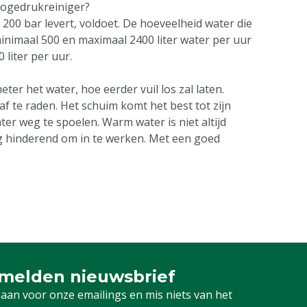
 hogedrukreiniger?
 200 bar levert, voldoet. De hoeveelheid water die
minimaal 500 en maximaal 2400 liter water per uur
 liter per uur.
ter het water, hoe eerder vuil los zal laten.
af te raden. Het schuim komt het best tot zijn
er weg te spoelen. Warm water is niet altijd
rg hinderend om in te werken. Met een goed
melden nieuwsbrief
u aan voor onze nieuwsbrief
 aan voor onze emailings en mis niets van het