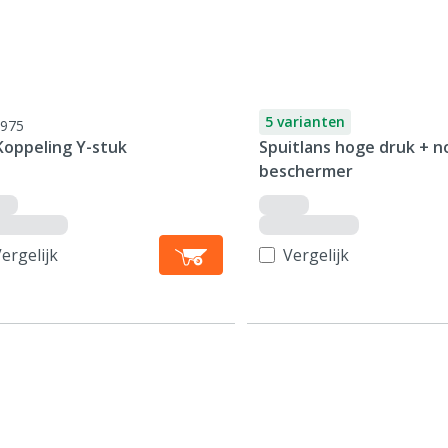
5 varianten
975
Koppeling Y-stuk
Spuitlans hoge druk + n
beschermer
ergelijk
Vergelijk