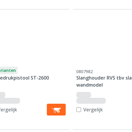
arianten
0807982
edrukpistool ST-2600
Slanghouder RVS tbv sla
wandmodel
ergelijk
Vergelijk