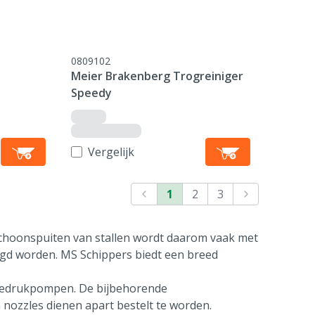
0809102
Meier Brakenberg Trogreiniger
Speedy
Vergelijk
1
2
3
t schoonspuiten van stallen wordt daarom vaak met
igd worden. MS Schippers biedt een breed
ogedrukpompen. De bijbehorende
nozzles dienen apart bestelt te worden.