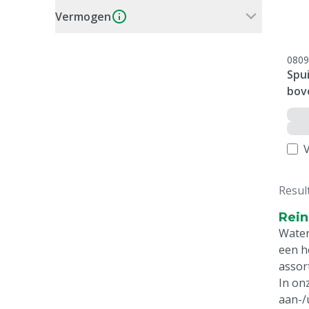
Vermogen
0809
Spui
bov
V
Resul
Rein
Water
een h
assor
In on
aan-/