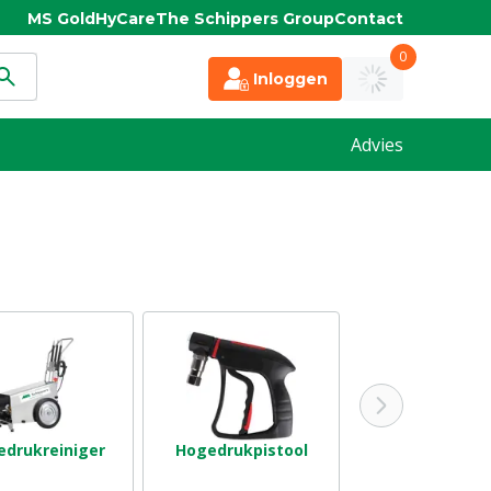
MS Gold
HyCare
The Schippers Group
Contact
0
Inloggen
Advies
drukreiniger
Hogedrukpistool
Hogedruksla