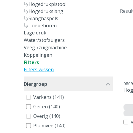
Hogedrukpistool
Resul
Hogedrukslang
Slanghaspels
Toebehoren
Lage druk
Water/stofzuigers
Veeg-/zuigmachine
Koppelingen
Filters
Filters wissen
Diergroep
0809
Hog
Varkens (141)
Geiten (140)
Overig (140)
V
Pluimvee (140)