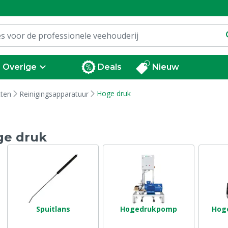
Overige
Deals
Nieuw
Hoge druk
tten
Reinigingsapparatuur
ge druk
Spuitlans
Hogedrukpomp
Hoge