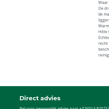
Waar 
De dr
de ma
ligge
Warm
Hitte 
Echte
recht
besch
reini
Direct advies
Bel voor persoonlijk advies naar
+32(0)14-82071