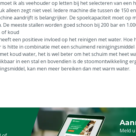
moet ik als veehouder op letten bij het selecteren van een
uk alleen zegt niet veel. Iedere machine die tussen de 150 en
chine aandrijft is belangrijker. De spoelcapaciteit moet op 
n. De meeste stallen worden goed schoon bij 200 bar en 1.000
 of koud
heeft een positieve invloed op het reinigen met water. Hoe he
r is hitte in combinatie met een schuimend reinigingsmiddel 
 met koud water, het is wel beter om het schuim met heet wat
ikbaar in een stal en bovendien is de stoomontwikkeling e
gingsmiddel, kan men meer bereiken dan met warm water.
Aan
Meld 
Meld u
3
of