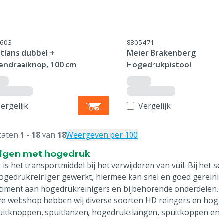
603
8805471
tlans dubbel +
Meier Brakenberg
endraaiknop, 100 cm
Hogedrukpistool
ergelijk
Vergelijk
taten
1
-
18
van
18
Weergeven per 100
igen met hogedruk
 is het transportmiddel bij het verwijderen van vuil. Bij he
ogedrukreiniger gewerkt, hiermee kan snel en goed gerein
timent aan hogedrukreinigers en bijbehorende onderdelen.
ze webshop hebben wij diverse soorten HD reingers en h
uitknoppen, spuitlanzen, hogedrukslangen, spuitkoppen en 