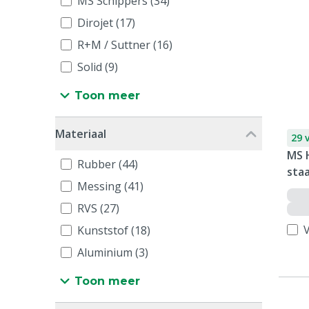
MS Schippers (34)
Dirojet (17)
R+M / Suttner (16)
Solid (9)
Toon meer
Materiaal
29 
MS 
Rubber (44)
staa
Messing (41)
RVS (27)
V
Kunststof (18)
Aluminium (3)
Toon meer