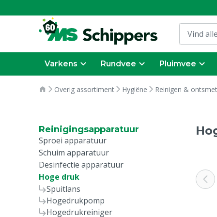
Varkens
Rundvee
Pluimvee
Overig assortiment
Hygiëne
Reinigen & ontsme
Ho
Reinigingsapparatuur
Sproei apparatuur
Schuim apparatuur
Desinfectie apparatuur
Hoge druk
Spuitlans
Hogedrukpomp
Hogedrukreiniger