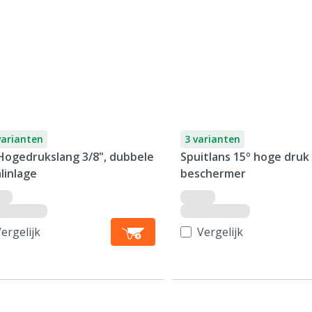
varianten
3 varianten
Hogedrukslang 3/8", dubbele
Spuitlans 15º hoge druk
linlage
beschermer
ergelijk
Vergelijk