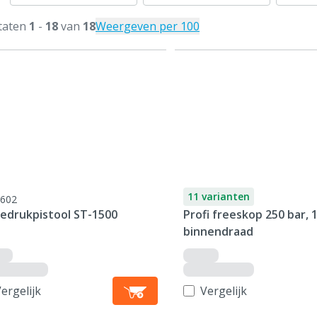
taten
1
-
18
van
18
Weergeven per 100
11 varianten
602
edrukpistool ST-1500
Profi freeskop 250 bar, 1
binnendraad
ergelijk
Vergelijk