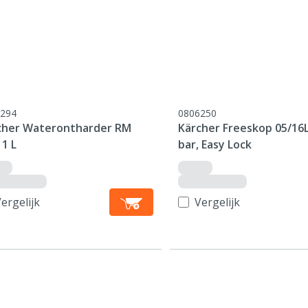
294
0806250
cher Waterontharder RM
Kärcher Freeskop 05/16
 1 L
bar, Easy Lock
ergelijk
Vergelijk