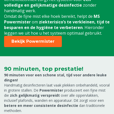
volledige en gelijkmatige desinfectie
zonder
handmatig werk.
Omdat de fijne mist elke hoek bereikt, helpt de
MS
Powermister
om
ziekterisico’s te verkleinen, tijd te
besparen en de hygiëne te verbeteren
. Hieronder
leggen we uit hoe u het systeem optimaal gebruikt.
Bekijk Powermister
90 minuten, top prestatie!
90 minuten voor een schone stal, tijd voor andere leuke
dingen!
Handmatig desinfecteren laat vaak plekken onbehandeld, vooral
in grotere stallen. De
Powermister
produceert een fijne mist
die
zich gelijkmatig verspreidt
over alle oppervlakken,
inclusief plafonds, wanden en apparatuur. Dit zorgt voor een
betere en meer consistente desinfectie
dan traditionele
methoden.