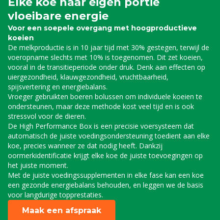
Elke koe haar eigen portie
vloeibare energie
Voor een soepele overgang met hoogproductieve
koeien
De melkproductie is in 10 jaar tijd met 30% gestegen, terwijl de
voeropname slechts met 10% is toegenomen. Dit zet koeien,
vooral in de transitieperiode onder druk. Denk aan effecten op
uiergezondheid, klauwgezondheid, vruchtbaarheid,
spijsvertering en energiebalans.
Vroeger gebruikten boeren bolussen om individuele koeien te
ondersteunen, maar deze methode kost veel tijd en is ook
stressvol voor de dieren.
De High Performance Box is een precisie voersysteem dat
automatisch de juiste voedingsondersteuning toedient aan elke
koe, precies wanneer ze dat nodig heeft. Dankzij
oormerkidentificatie krijgt elke koe de juiste toevoegingen op
het juiste moment.
Met de juiste voedingssupplementen in elke fase kan een koe
een gezonde energiebalans behouden, en leggen we de basis
voor langdurige topprestaties.
Maak een afspraak