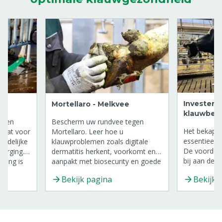
Investere
Mortellaro - Melkvee
klauwbek
 een
Bescherm uw rundvee tegen
Het bekappe
emat voor
Mortellaro. Leer hoe u
essentieel 
endelijke
klauwproblemen zoals digitale
De voordele
zorging.
dermatitis herkent, voorkomt en
bij aan de 
ging is
aanpakt met biosecurity en goede
prestaties 
omen en
klauwverzorging.
Bekijk pagina
Bekijk 
ook aan het
, white
veehouders