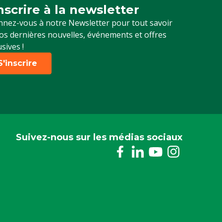
inscrire à la newsletter
crivez-vous à notre newsletter
nez-vous à notre Newsletter pour tout savoir
os dernières nouvelles, événements et offres
usives !
S'inscrire
Suivez-nous sur les médias sociaux