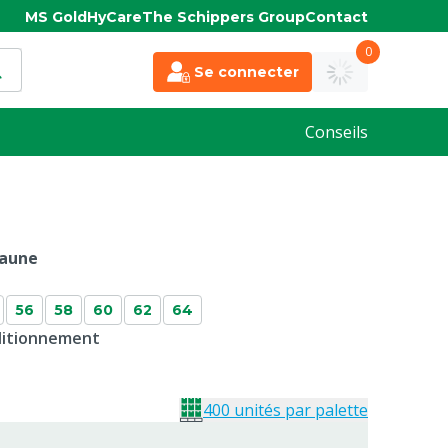
MS Gold
HyCare
The Schippers Group
Contact
0
Se connecter
Conseils
Jaune
56
58
60
62
64
nditionnement
400 unités par palette