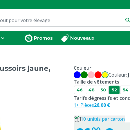
Promos
Nouveaux
ssoirs jaune,
Couleur
Couleur:
Taille de vêtements
46
48
50
52
54
Tarifs dégressifs et co
1+ Pièces
26,00 €
10 unités par carton
00