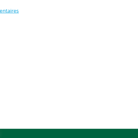
entaires
arge)
xtra large)