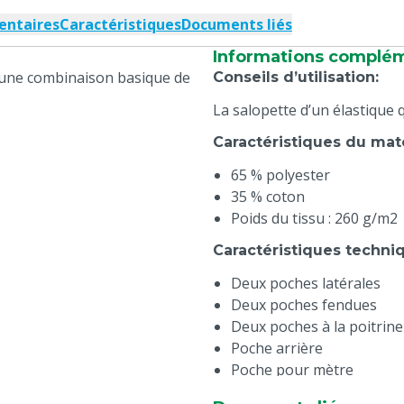
entaires
Caractéristiques
Documents liés
Informations complé
une combinaison basique de
Conseils d’utilisation
:
La salopette d’un élastique 
Caractéristiques du mat
65 % polyester
35 % coton
Poids du tissu : 260 g/m2
Caractéristiques techni
Deux poches latérales
Deux poches fendues
Deux poches à la poitrin
Poche arrière
Poche pour mètre
Particularités
: