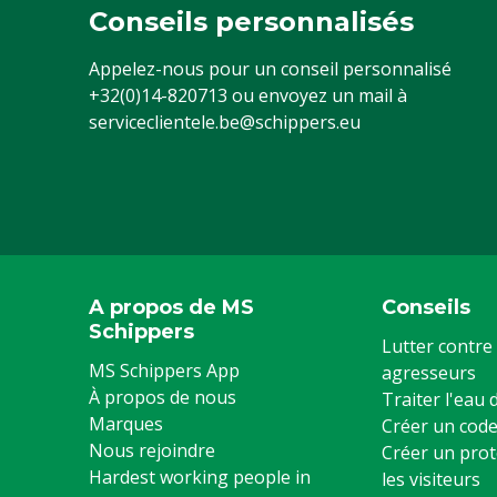
Conseils personnalisés
Combinaisons Type
Combinaisons 
Appelez-nous pour un conseil personnalisé
Couleur
Jaune
+32(0)14-820713
ou envoyez un mail à
Matériau
Coton, Plastiq
serviceclientele.be@schippers.eu
Taille de vêtements
52
A propos de MS
Conseils
Schippers
Lutter contre 
MS Schippers App
agresseurs
À propos de nous
Traiter l'eau
Marques
Créer un code
Nous rejoindre
Créer un prot
Hardest working people in
les visiteurs