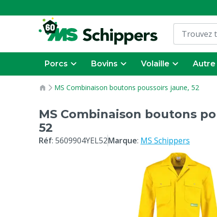
Porcs
Bovins
Volaille
Autre
MS Combinaison boutons poussoirs jaune, 52
MS Combinaison boutons pou
52
Réf
:
5609904YEL52
Marque
:
MS Schippers