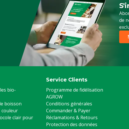
S'
Ins
classiques
Abon
de n
excl
ue : Polyester
Service Clients
les bio-
Programme de fidélisation
AGROW
 de boisson
Conditions générales
 couleur
Commander & Payer
ocole clair pour
Réclamations & Retours
Protection des données