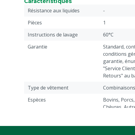
Caractéristiques
Résistance aux liquides
-
Pièces
1
Instructions de lavage
60°C
Garantie
Standard, co
conditions gén
garantie, énu
"Service Clien
Retours" au b
Type de vêtement
Combinaison
Espèces
Bovins, Porcs,
Chèvres, Autr
Fermeture
Nœud
Poids du tissu
260 g/m²