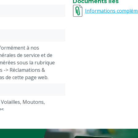
Documents liés
40-42 = XS (extra small)
Informations complém
44-46 = S (small)
48-50 = M (medium)
52-54 = L (large)
56-58 = XL (extra large)
60-62 = XXL (extra extra l
nformément à nos
64-66 = 3XL (extra extra e
érales de service et de
mérées sous la rubrique
ts -> Réclamations &
as de cette page web.
s
 Volailles, Moutons,
es