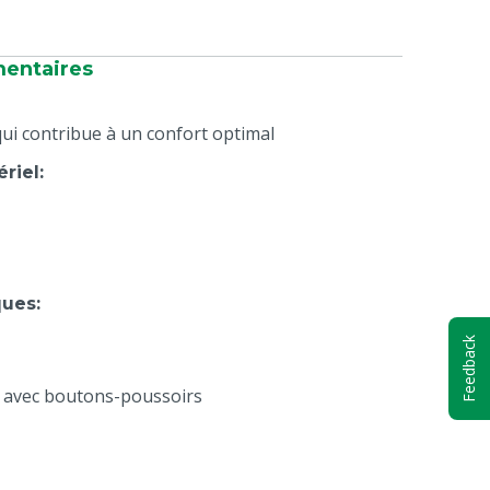
mentaires
qui contribue à un confort optimal
ériel
:
ques
:
Feedback
e avec boutons-poussoirs