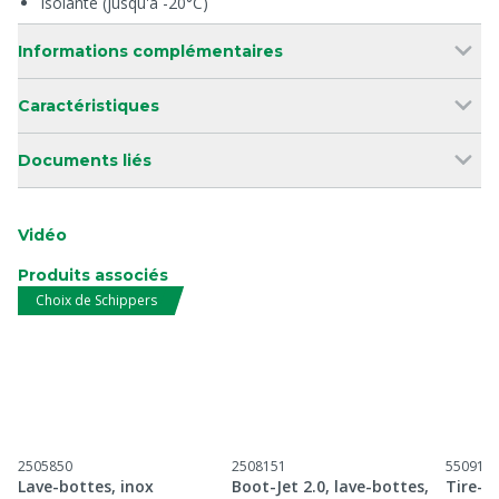
Isolante (jusqu'à -20°C)
Informations complémentaires
Caractéristiques
Documents liés
Vidéo
Produits associés
Choix de Schippers
2505850
2508151
550914
Lave-bottes, inox
Boot-Jet 2.0, lave-bottes,
Tire-b