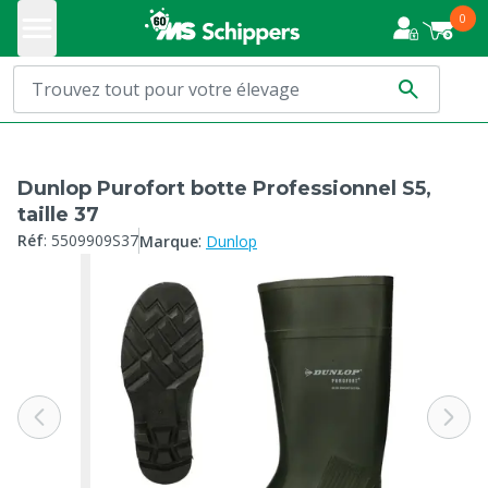
0
Dunlop Purofort botte Professionnel S5,
taille 37
:
Réf
:
5509909S37
Marque
Dunlop