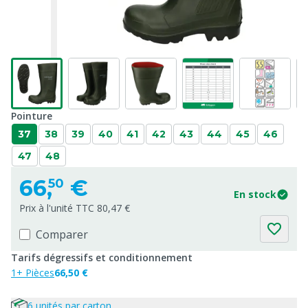
Pointure
37
38
39
40
41
42
43
44
45
46
47
48
66,
€
50
En stock
Prix à l'unité TTC 80,47 €
Comparer
Tarifs dégressifs et conditionnement
1+ Pièces
66,50 €
6 unités par carton