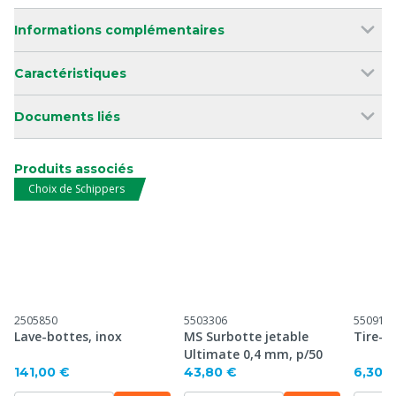
Informations complémentaires
Caractéristiques
Documents liés
Produits associés
Choix de Schippers
2505850
5503306
550914
Lave-bottes, inox
MS Surbotte jetable
Tire-b
Ultimate 0,4 mm, p/50
141,00 €
43,80 €
6,30 