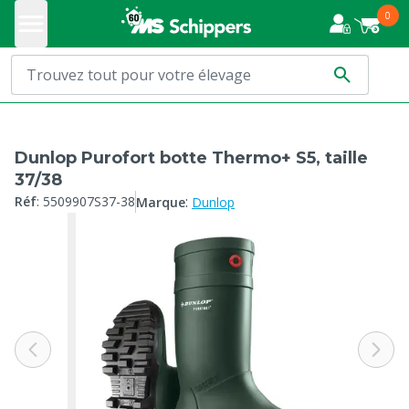
0
Dunlop Purofort botte Thermo+ S5, taille
37/38
:
Réf
:
5509907S37-38
Marque
Dunlop