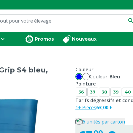
Promos
Nouveaux
Grip S4 bleu,
Couleur
Couleur:
Bleu
Pointure
36
37
38
39
40
Tarifs dégressifs et co
1+ Pièces
63,00 €
6 unités par carton
00