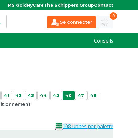
MS Gold
HyCare
The Schippers Group
Contact
0
Se connecter
Conseils
41
42
43
44
45
46
47
48
nditionnement
108 unités par palette