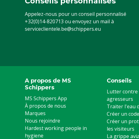
Conseils personnalisés
Type de botte
Purofort
Appelez-nous pour un conseil personnalisé
Espèces
Bovins, Porcs,
+32(0)14-820713
ou envoyez un mail à
Chèvres, Autr
serviceclientele.be@schippers.eu
Embout en acier
Oui
Pointure (taille US)
12
Couleur
Bleu
Pointure
46
A propos de MS
Conseils
Schippers
Numéro de type
CA61631
Lutter contre 
MS Schippers App
agresseurs
Pointure (taille UK)
11
À propos de nous
Traiter l'eau
Marques
Créer un code
Nous rejoindre
Créer un prot
Hardest working people in
les visiteurs
hygiene
La grippe avia