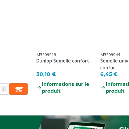
olyuréthane
:2011
M5509919
M5509944
Dunlop Semelle confort
Semelle univ
confort
30,10 €
6,45 €
nou
Informations sur le
Informati
 de la date de production,
produit
produit
ie ne s’applique aux
/ cas d’utilisation
de casse et de manque