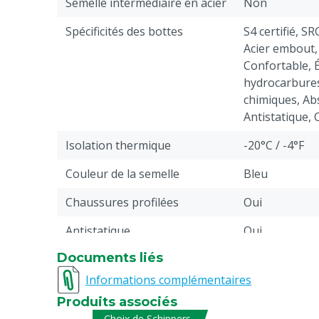
Semelle intermédiaire en acier
Non
Spécificités des bottes
S4 certifié, S
Acier embout,
Confortable, 
hydrocarbures
chimiques, Abs
Antistatique, C
Isolation thermique
-20°C / -4°F
Couleur de la semelle
Bleu
Chaussures profilées
Oui
Antistatique
Oui
Documents liés
Résistance aux liquides
Carburant, Ea
Informations complémentaires
Pièces
1
Produits associés
Norme de résistance aux
6
Choix de Schippers