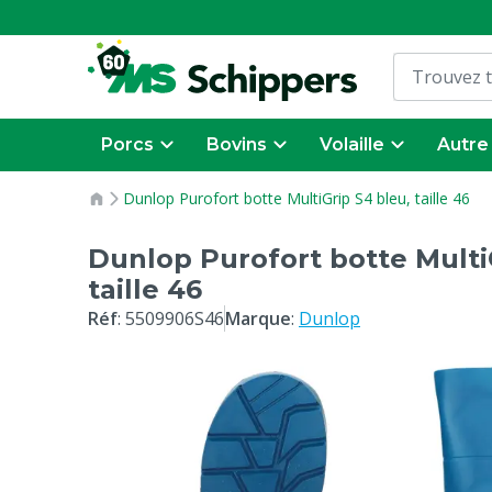
Porcs
Bovins
Volaille
Autre
Dunlop Purofort botte MultiGrip S4 bleu, taille 46
Dunlop Purofort botte Multi
taille 46
Réf
:
5509906S46
Marque
:
Dunlop