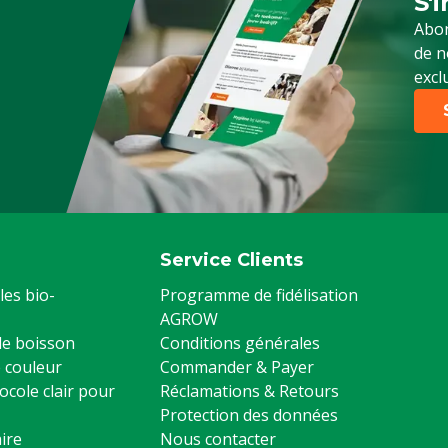
S'
Ins
Abon
de n
 Volailles, Moutons,
excl
es
Service Clients
les bio-
Programme de fidélisation
AGROW
 de boisson
Conditions générales
 couleur
Commander & Payer
ocole clair pour
Réclamations & Retours
Protection des données
ire
Nous contacter