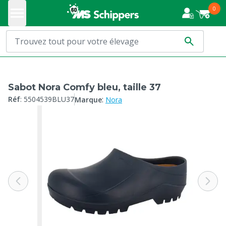
0
Sabot Nora Comfy bleu, taille 37
:
Réf
:
5504539BLU37
Marque
Nora