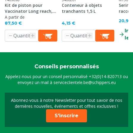
Kit de piston pour
Conteneur à objets
Sering
Vaccinator Long reach,
tranchants 1,5 L
raccor
p/6
A partir de
20,90
87,50 €
4,15 €
Inf
le 
Conseils personnalisés
Appelez-nous pour un conseil personnalisé
+32(0)14-820713
ou
envoyez un mail à
serviceclientele.be@schippers.eu
Abonnez-vous à notre Newsletter pour tout savoir de nos
Inscrivez-vous à notre 
dernières nouvelles, événements et offres exclusives !
S'inscrire