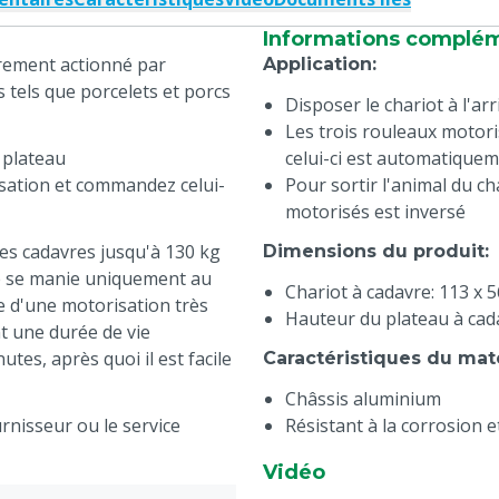
Informations complé
èrement actionné par
Application
:
s tels que porcelets et porcs
Disposer le chariot à l'a
Les trois rouleaux motori
 plateau
celui-ci est automatiquem
sation et commandez celui-
Pour sortir l'animal du ch
motorisés est inversé
des cadavres jusqu'à 130 kg
Dimensions du produit
:
re se manie uniquement au
Chariot à cadavre: 113 x 
e d'une motorisation très
Hauteur du plateau à cad
t une durée de vie
tes, après quoi il est facile
Caractéristiques du mat
Châssis aluminium
rnisseur ou le service
Résistant à la corrosion e
Caractéristiques techni
Vidéo