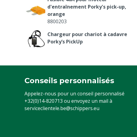
d'entraînement Porky's pick-up,
orange
8800203
Chargeur pour chariot à cadavre
Porky’s PickUp
4311152
Fusible 5A pour circuit de charge Porky
pick-up, orange
8808014
Conseils personnalisés
Appelez-nous pour un conseil personnalisé
+32(0)14-820713
ou envoyez un mail à
serviceclientele.be@schippers.eu