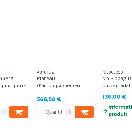
ide
4310152
M3003050
cs à l'engrais
enberg
Plateau
MS Biobag 1
 pour porcs
d'accompagnement
biodégradab
Porky’s pick-up
136,00 €
568,50 €
Informati
produit