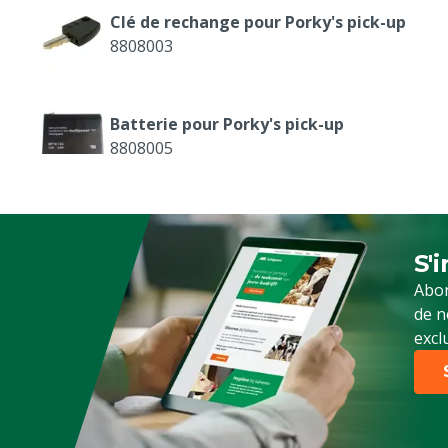
Clé de rechange pour Porky's pick-up
8808003
Batterie pour Porky's pick-up
8808005
's
S'
Ins
Abon
de n
excl