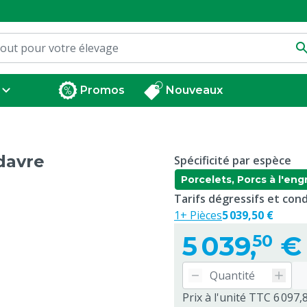
Promos
Nouveaux
adavre
Spécificité par espèce
Porcelets, Porcs à l'engr
Tarifs dégressifs et co
1+ Pièces
5 039,50 €
5 039,
€
50
Prix à l'unité TTC 6 097,