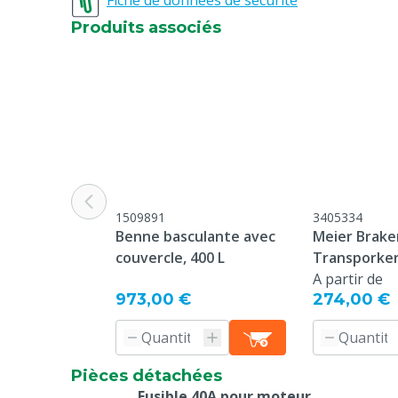
Fiche de données de sécurité
utilisation.
Produits associés
Espèces
Porcs
Source d'énergie
Batterie hybr
Interrupteur
Marche/Arrêt
Batterie/piles incluses
Oui
Poids
60 kg
1509891
3405334
Spécificité par espèce
Porcelets, Por
Benne basculante avec
Meier Brak
couvercle, 400 L
Transporker
charcutier
A partir de
973,00 €
274,00 €
Pièces détachées
Fusible 40A pour moteur