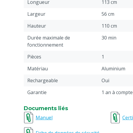
Longueur
113 cm
Déplacement hygiénique du cadavre
Évite les maux de dos
Largeur
56 cm
Tout-électrique
Hauteur
110 cm
Simplicité d'utilisation
Autonomie environ 30 minutes
Durée maximale de
30 min
fonctionnement
Pièces
1
Matériau
Aluminium
Rechargeable
Oui
Garantie
1 an à compter
aucune garant
pièces d’usure 
Documents liés
incorrecte / 
Manuel
Certi
d’entretien
Note de documentation
Toujours lire