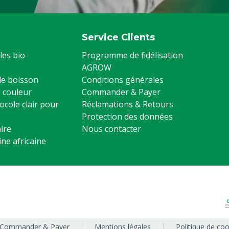
Service Clients
les bio-
Programme de fidélisation
AGROW
 de boisson
Conditions générales
 couleur
Commander & Payer
ocole clair pour
Réclamations & Retours
Protection des données
ire
Nous contacter
ine africaine
Commander & Payer
Mentions légales
Politique de coo