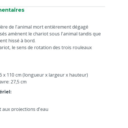
mentaires
rrière de l'animal mort entièrement dégagé
sés amènent le chariot sous l'animal tandis que
ent hissé à bord.
ariot, le sens de rotation des trois rouleaux
56 x 110 cm (longueur x largeur x hauteur)
avre: 27,5 cm
ériel
:
t aux projections d'eau
ques
: