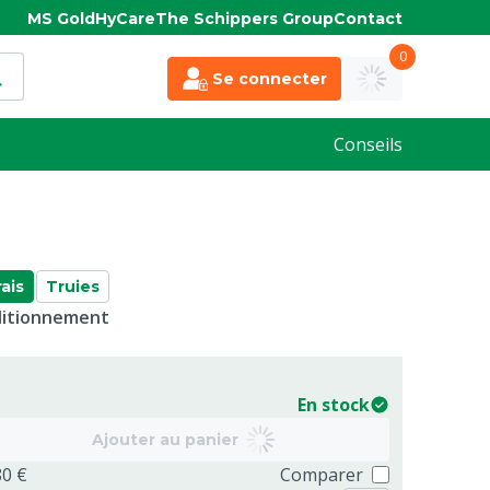
MS Gold
HyCare
The Schippers Group
Contact
0
Se connecter
Conseils
ais
Truies
nditionnement
En stock
Ajouter au panier
80 €
Comparer