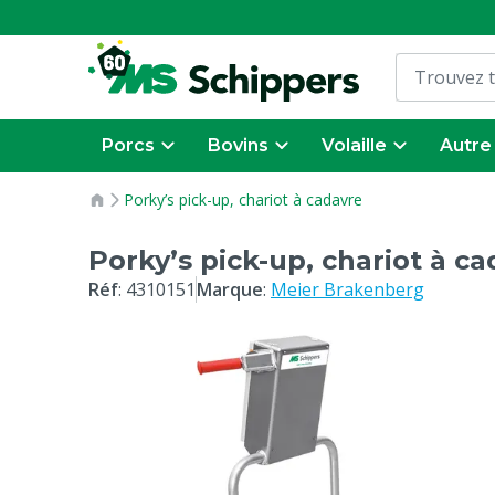
Porcs
Bovins
Volaille
Autre
Porky’s pick-up, chariot à cadavre
Porky’s pick-up, chariot à c
Réf
:
4310151
Marque
:
Meier Brakenberg