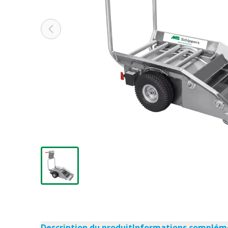
Description du produit
Informations complém