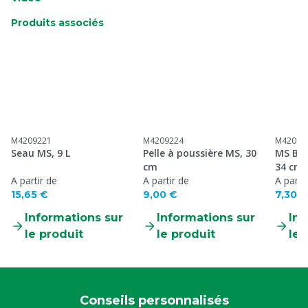
Produits associés
M4209221
M4209224
M42092
Seau MS, 9 L
Pelle à poussière MS, 30
MS Bro
cm
34 cm
A partir de
A partir de
A parti
15,65 €
9,00 €
7,30 €
Informations sur
Informations sur
Inf
le produit
le produit
le 
Conseils personnalisés