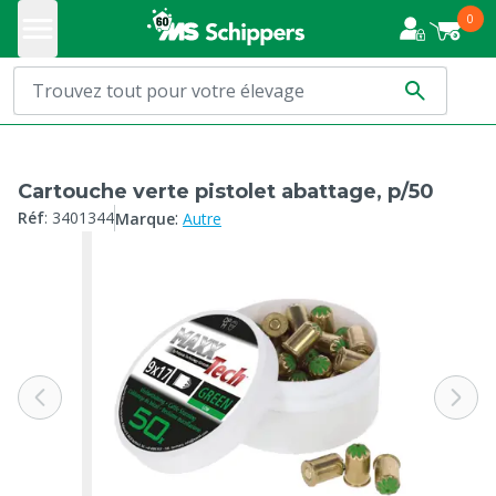
0
Cartouche verte pistolet abattage, p/50
:
Réf
:
3401344
Marque
Autre