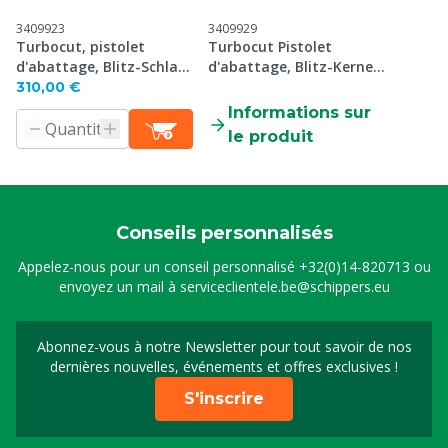
3409923
3409929
Turbocut, pistolet
Turbocut Pistolet
d'abattage, Blitz-Schlag
d'abattage, Blitz-Kerner
(volailles)
(Général)
310,00 €
Informations sur
le produit
Conseils personnalisés
Appelez-nous pour un conseil personnalisé
+32(0)14-820713
ou
envoyez un mail à
serviceclientele.be@schippers.eu
Abonnez-vous à notre Newsletter pour tout savoir de nos
Inscrivez-vous à notre 
dernières nouvelles, événements et offres exclusives !
S'inscrire