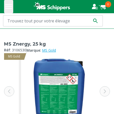
0
MS Znergy, 25 kg
:
Réf
:
3106530
Marque
MS Gold
MS Gold