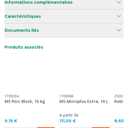
Informations complémentaires
Caractéristiques
Documents liés
Produits associés
1705034
1709996
250371
MS Porc Block, 10 kg
MS Microplus Extra, 10 L
Robine
A partir de
9,15 €
111,00 €
8,65 