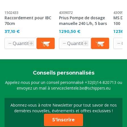
1502433
4309072
430954
Raccordement pour IBC
Prius Pompe de dosage
MS Dig
70cm
manuelle 240 L/h, 5 bars
100
37,10 €
1 290,50 €
1 236,
Conseils personnalisés
Appelez-nous pour un conseil personnalisé
+32(0)14-820713
ou
envoyez un mail à
serviceclientele.be@schippers.eu
Abonnez-vous à notre Newsletter pour tout savoir de nos
Inscrivez-vous à notre 
dernières nouvelles, événements et offres exclusives !
S'inscrire