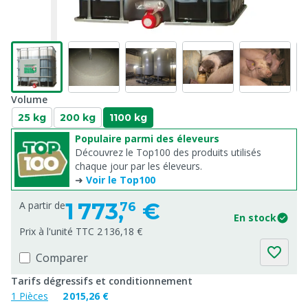
Volume
25 kg
200 kg
1100 kg
Populaire parmi des éleveurs
Découvrez le Top100 des produits utilisés
chaque jour par les éleveurs.
➜
Voir le Top100
1 773,
€
A partir de
76
En stock
Prix à l'unité TTC 2 136,18 €
Comparer
Tarifs dégressifs et conditionnement
1 Pièces
2 015,26 €