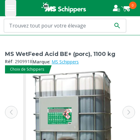
0
MS WetFeed Acid BE+ (porc), 1100 kg
:
Réf
:
2909918
Marque
MS Schippers
Choix de Schippers