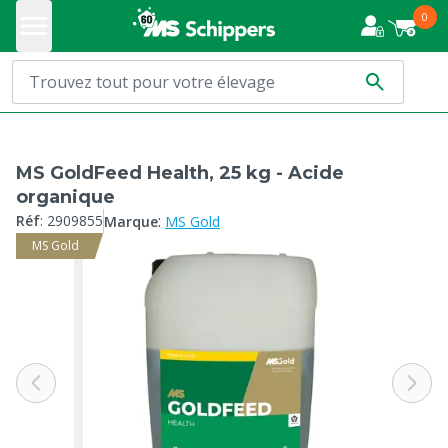
0
MS GoldFeed Health, 25 kg - Acide
organique
:
Réf
:
2909855
Marque
MS Gold
MS Gold