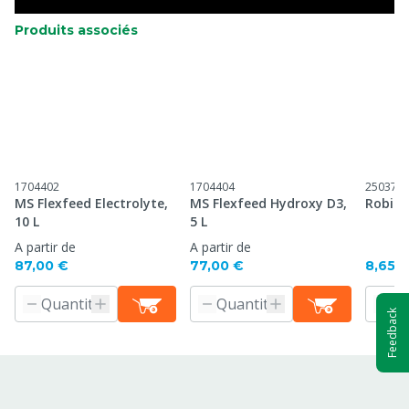
Produits associés
1704402
1704404
250371
MS Flexfeed Electrolyte,
MS Flexfeed Hydroxy D3,
Robine
10 L
5 L
A partir de
A partir de
87,00 €
77,00 €
8,65 
Feedback