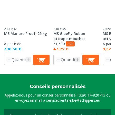
2309632
2309849
230989
MS Manure Proof, 25 kg
MS GlueFly Ruban
MS Eco
attrape-mouches
attrap
A partir de
51,50 €
1000x
A parti
-15%
396,50 €
43,77 €
9,52 €
Conseils personnalisés
Appelez-nous pour un conseil personnalisé
+32(0)14-820713
ou
envoyez un mail à
serviceclientele.be@schippers.eu