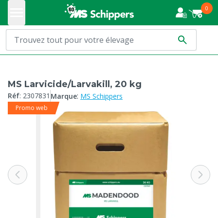
0
MS Larvicide/Larvakill, 20 kg
:
Réf
:
2307831
Marque
MS Schippers
Promo web