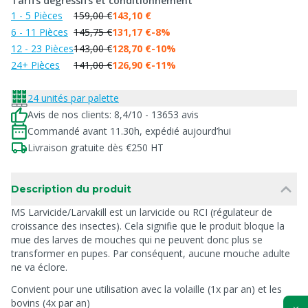
Tarifs dégressifs et conditionnement
1 - 5 Pièces
159,00 €
143,10 €
6 - 11 Pièces
145,75 €
131,17 €
-8%
12 - 23 Pièces
143,00 €
128,70 €
-10%
24+ Pièces
141,00 €
126,90 €
-11%
24 unités par palette
Avis de nos clients: 8,4/10 - 13653 avis
Commandé avant 11.30h, expédié aujourd’hui
Livraison gratuite dès €250 HT
Description du produit
MS Larvicide/Larvakill est un larvicide ou RCI (régulateur de
croissance des insectes). Cela signifie que le produit bloque la
mue des larves de mouches qui ne peuvent donc plus se
transformer en pupes. Par conséquent, aucune mouche adulte
ne va éclore.
Convient pour une utilisation avec la volaille (1x par an) et les
bovins (4x par an)