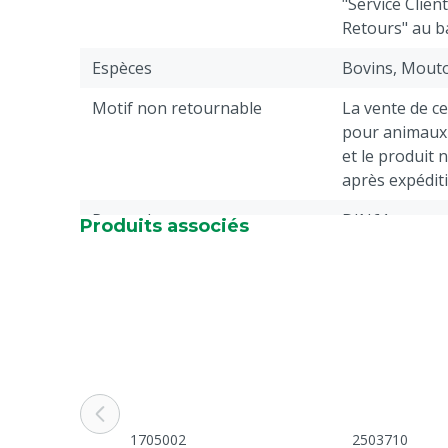
"Service Clien
Retours" au b
Espèces
Bovins, Mout
Motif non retournable
La vente de c
pour animaux 
et le produit 
après expédit
Raccord
DIN61
Produits associés
Volume
19 kg
1705002
2503710