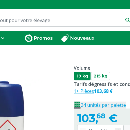
Promos
Nouveaux
Volume
19 kg
215 kg
Tarifs dégressifs et co
1+ Pièces
103,68 €
24 unités par palette
103,
€
68