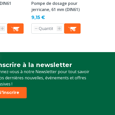
 DIN61
Pompe de dosage pour
MS KetoProte
jerricane, 61 mm (DIN61)
A partir de
132,22 €
9,15 €
Informati
produit
inscrire à la newsletter
crivez-vous à notre newsletter
nez-vous à notre Newsletter pour tout savoir
os dernières nouvelles, événements et offres
usives !
S'inscrire