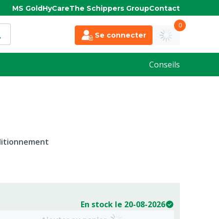
MS Gold
HyCare
The Schippers Group
Contact
0
Se connecter
Conseils
nditionnement
En stock le 20-08-2026