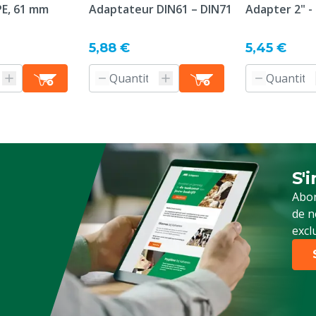
E, 61 mm
Adaptateur DIN61 – DIN71
Adapter 2" -
5,88 €
5,45 €
S'
Ins
Abon
de n
excl