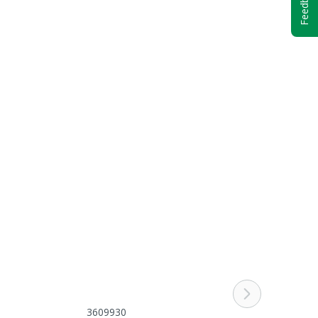
Feedback
3609930
M2701071